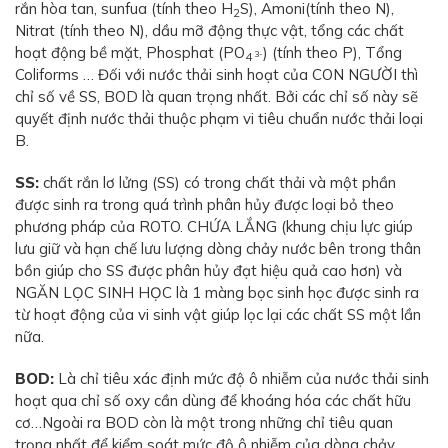
rắn hòa tan, sunfua (tính theo H
S), Amoni(tính theo N),
2
Nitrat (tính theo N), dầu mỡ động thực vật, tổng các chất
hoạt động bề mặt, Phosphat (PO
) (tính theo P), Tổng
3-
4
Coliforms … Đối với nước thải sinh hoạt của CON NGƯỜI thì
chỉ số về SS, BOD là quan trọng nhất. Bởi các chỉ số này sẽ
quyết định nước thải thuộc phạm vi tiêu chuẩn nước thải loại
B.
SS:
chất rắn lơ lửng (SS) có trong chất thải và một phần
được sinh ra trong quá trình phân hủy được loại bỏ theo
phương pháp của ROTO. CHỨA LẮNG (khung chịu lực giúp
lưu giữ và hạn chế lưu lượng dòng chảy nước bên trong thân
bồn giúp cho SS được phân hủy đạt hiệu quả cao hơn) và
NGĂN LỌC SINH HỌC là 1 màng bọc sinh học được sinh ra
từ hoạt động của vi sinh vật giúp lọc lại các chất SS một lần
nữa.
BOD:
Là chỉ tiêu xác định mức độ ô nhiễm của nước thải sinh
hoạt qua chỉ số oxy cần dùng để khoáng hóa các chất hữu
cơ…Ngoài ra BOD còn là một trong những chỉ tiêu quan
trọng nhất để kiểm soát mức độ ô nhiễm của dòng chảy.