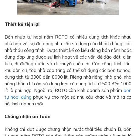
Thiết kế tiện lợi
Bồn nhựa tự hoại nằm ROTO có nhiều dung tích khác nhau
phù hợp với sự đa dạng nhu cầu sử dụng của khách hàng, các
nhà thầu công trình. Được thiết kế có kiểu dáng bồn nằm hoặc
đứng đáp ứng được sự linh hoạt về các vấn đề đào đất, diện
tích, đi đường nước và di chuyển tiển lợi. Các công trình lớn,
khu dân cư, tòa nhà cao tầng có thể sử dụng các bồn tự hoại
dung tích từ 3000 đến 8000 lít. Riêng nhà riêng, nhà phố, nhà
nông thôn chỉ cần sử dụng loại có dung tích từ 500 đến 1000
lít là phù hợp. Ngoài ra, ROTO còn kinh doanh sản phẩm
bồn
tự hoại đứng
phục vụ cho một số nhu cầu khác và mở ra cơ
hội kinh doanh mới.
Chứng nhận an toàn
Không chỉ đạt được chứng nhận nước thải tiêu chuẩn B, bồn
tự hoại nằm ROTO còn đạt thêm các chứng nhận về quản lý