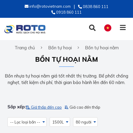
info@rotovietnam.com
0838 860 111
0918 860 111
Trang chủ
Bồn tự hoại
Bồn tự hoại nằm
TIẾNG VIỆT
BỒN TỰ HOẠI NẰM
ENGLISH
Bồn nhựa tự hoại nằm giá tốt nhất thị trường. Bể phốt chống
nghẹt, tiết kiệm chi phí, thời gian bảo hành lên đến 60 năm.
Sắp xếp:
Giá thấp đến cao
Giá cao đến thấp
-- Lọc loại bồn --
1500L
80 người