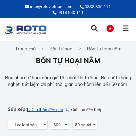
info@rotovietnam.com
0838 860 111
0918 860 111
Trang chủ
Bồn tự hoại
Bồn tự hoại nằm
TIẾNG VIỆT
BỒN TỰ HOẠI NẰM
ENGLISH
Bồn nhựa tự hoại nằm giá tốt nhất thị trường. Bể phốt chống
nghẹt, tiết kiệm chi phí, thời gian bảo hành lên đến 60 năm.
Sắp xếp:
Giá thấp đến cao
Giá cao đến thấp
-- Lọc loại bồn --
500L
80 người