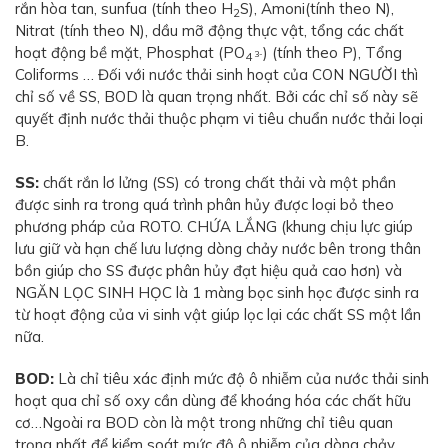
rắn hòa tan, sunfua (tính theo H
S), Amoni(tính theo N),
2
Nitrat (tính theo N), dầu mỡ động thực vật, tổng các chất
hoạt động bề mặt, Phosphat (PO
) (tính theo P), Tổng
3-
4
Coliforms … Đối với nước thải sinh hoạt của CON NGƯỜI thì
chỉ số về SS, BOD là quan trọng nhất. Bởi các chỉ số này sẽ
quyết định nước thải thuộc phạm vi tiêu chuẩn nước thải loại
B.
SS:
chất rắn lơ lửng (SS) có trong chất thải và một phần
được sinh ra trong quá trình phân hủy được loại bỏ theo
phương pháp của ROTO. CHỨA LẮNG (khung chịu lực giúp
lưu giữ và hạn chế lưu lượng dòng chảy nước bên trong thân
bồn giúp cho SS được phân hủy đạt hiệu quả cao hơn) và
NGĂN LỌC SINH HỌC là 1 màng bọc sinh học được sinh ra
từ hoạt động của vi sinh vật giúp lọc lại các chất SS một lần
nữa.
BOD:
Là chỉ tiêu xác định mức độ ô nhiễm của nước thải sinh
hoạt qua chỉ số oxy cần dùng để khoáng hóa các chất hữu
cơ…Ngoài ra BOD còn là một trong những chỉ tiêu quan
trọng nhất để kiểm soát mức độ ô nhiễm của dòng chảy.