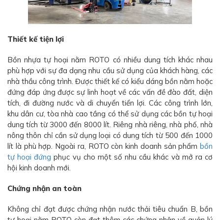
Thiết kế tiện lợi
Bồn nhựa tự hoại nằm ROTO có nhiều dung tích khác nhau
phù hợp với sự đa dạng nhu cầu sử dụng của khách hàng, các
nhà thầu công trình. Được thiết kế có kiểu dáng bồn nằm hoặc
đứng đáp ứng được sự linh hoạt về các vấn đề đào đất, diện
tích, đi đường nước và di chuyển tiển lợi. Các công trình lớn,
khu dân cư, tòa nhà cao tầng có thể sử dụng các bồn tự hoại
dung tích từ 3000 đến 8000 lít. Riêng nhà riêng, nhà phố, nhà
nông thôn chỉ cần sử dụng loại có dung tích từ 500 đến 1000
lít là phù hợp. Ngoài ra, ROTO còn kinh doanh sản phẩm
bồn
tự hoại đứng
phục vụ cho một số nhu cầu khác và mở ra cơ
hội kinh doanh mới.
Chứng nhận an toàn
Không chỉ đạt được chứng nhận nước thải tiêu chuẩn B, bồn
tự hoại nằm ROTO còn đạt thêm các chứng nhận về quản lý