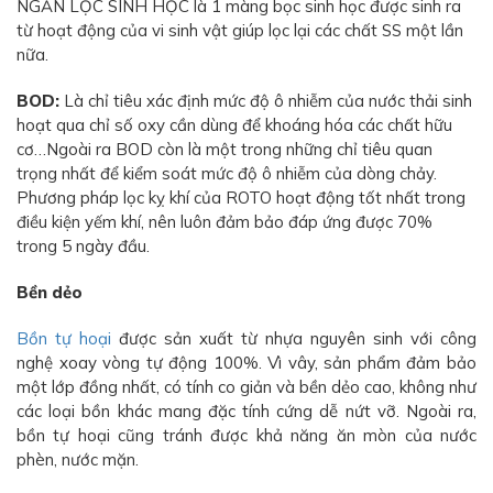
NGĂN LỌC SINH HỌC là 1 màng bọc sinh học được sinh ra
từ hoạt động của vi sinh vật giúp lọc lại các chất SS một lần
nữa.
BOD:
Là chỉ tiêu xác định mức độ ô nhiễm của nước thải sinh
hoạt qua chỉ số oxy cần dùng để khoáng hóa các chất hữu
cơ…Ngoài ra BOD còn là một trong những chỉ tiêu quan
trọng nhất để kiểm soát mức độ ô nhiễm của dòng chảy.
Phương pháp lọc kỵ khí của ROTO hoạt động tốt nhất trong
điều kiện yếm khí, nên luôn đảm bảo đáp ứng được 70%
trong 5 ngày đầu.
Bền dẻo
Bồn tự hoại
được sản xuất từ nhựa nguyên sinh với công
nghệ xoay vòng tự động 100%. Vì vây, sản phẩm đảm bảo
một lớp đồng nhất, có tính co giản và bền dẻo cao, không như
các loại bồn khác mang đặc tính cứng dễ nứt vỡ. Ngoài ra,
bồn tự hoại cũng tránh được khả năng ăn mòn của nước
phèn, nước mặn.