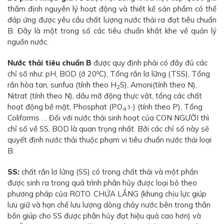
thẩm định nguyên lý hoạt động và thiết kế sản phẩm có thể
đáp ứng được yêu cầu chất lượng nước thải ra đạt tiêu chuẩn
B. Đây là một trong số các tiêu chuẩn khắt khe về quản lý
nguồn nước.
Nước thải tiêu chuẩn B
được quy định phải có đầy đủ các
o
chỉ số như: pH, BOD (ở 20
C), Tổng rắn lơ lững (TSS), Tổng
rắn hòa tan, sunfua (tính theo H
S), Amoni(tính theo N),
2
Nitrat (tính theo N), dầu mỡ động thực vật, tổng các chất
hoạt động bề mặt, Phosphat (PO
) (tính theo P), Tổng
3-
4
Coliforms … Đối với nước thải sinh hoạt của CON NGƯỜI thì
chỉ số về SS, BOD là quan trọng nhất. Bởi các chỉ số này sẽ
quyết định nước thải thuộc phạm vi tiêu chuẩn nước thải loại
B.
SS:
chất rắn lơ lửng (SS) có trong chất thải và một phần
được sinh ra trong quá trình phân hủy được loại bỏ theo
phương pháp của ROTO. CHỨA LẮNG (khung chịu lực giúp
lưu giữ và hạn chế lưu lượng dòng chảy nước bên trong thân
bồn giúp cho SS được phân hủy đạt hiệu quả cao hơn) và