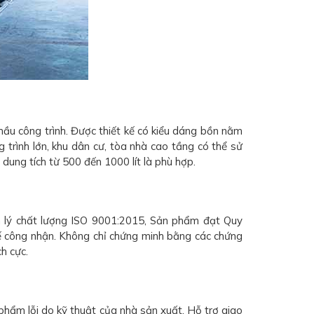
ầu công trình. Được thiết kế có kiểu dáng bồn nằm
g trình lớn, khu dân cư, tòa nhà cao tầng có thể sử
 dung tích từ 500 đến 1000 lít là phù hợp.
n lý chất lượng ISO 9001:2015, Sản phẩm đạt Quy
 công nhận. Không chỉ chứng minh bằng các chứng
h cực.
hẩm lỗi do kỹ thuật của nhà sản xuất. Hỗ trợ giao