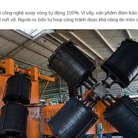
i công nghệ xoay vòng tự động 100%. Vì vây, sản phẩm đảm bảo mộ
ễ nứt vỡ. Ngoài ra, bồn tự hoại cũng tránh được khả năng ăn mòn