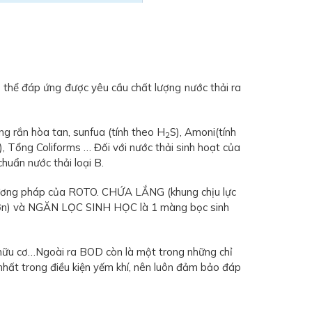
 thể đáp ứng được yêu cầu chất lượng nước thải ra
ng rắn hòa tan, sunfua (tính theo H
S), Amoni(tính
2
P), Tổng Coliforms … Đối với nước thải sinh hoạt của
huẩn nước thải loại B.
 phương pháp của ROTO. CHỨA LẮNG (khung chịu lực
o hơn) và NGĂN LỌC SINH HỌC là 1 màng bọc sinh
 hữu cơ…Ngoài ra BOD còn là một trong những chỉ
hất trong điều kiện yếm khí, nên luôn đảm bảo đáp