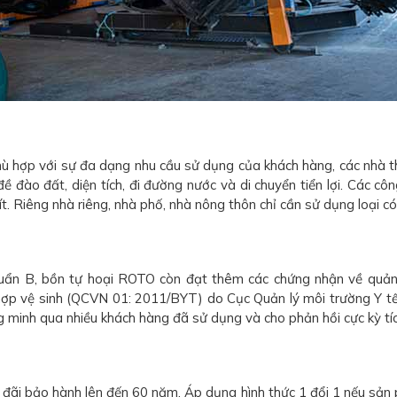
hù hợp với sự đa dạng nhu cầu sử dụng của khách hàng, các nhà th
đào đất, diện tích, đi đường nước và di chuyển tiển lợi. Các côn
t. Riêng nhà riêng, nhà phố, nhà nông thôn chỉ cần sử dụng loại có
huẩn B, bồn tự hoại ROTO còn đạt thêm các chứng nhận về quả
ợp vệ sinh (QCVN 01: 2011/BYT) do Cục Quản lý môi trường Y tế
inh qua nhiều khách hàng đã sử dụng và cho phản hồi cực kỳ tíc
đãi bảo hành lên đến 60 năm. Áp dụng hình thức 1 đổi 1 nếu sản p