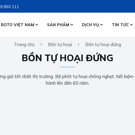
8 860 111
 ROTO VIỆT NAM
SẢN PHẨM
DỊCH VỤ
TIN TỨC
BỒN NƯỚ
Trang chủ
Bồn tự hoại
Bồn tự hoại đứng
BỒN NƯỚ
BỒN TỰ 
BỒN TỰ HOẠI ĐỨNG
BỒN TỰ 
g giá tốt nhất thị trường. Bể phốt tự hoại chống nghẹt, tiết kiệm c
hành lên đến 60 năm.