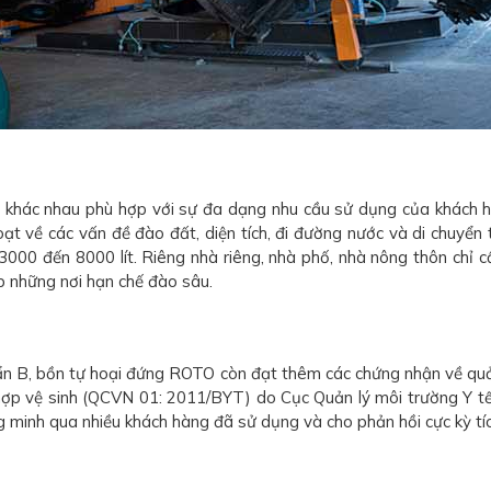
khác nhau phù hợp với sự đa dạng nhu cầu sử dụng của khách hàn
về các vấn đề đào đất, diện tích, đi đường nước và di chuyển tiể
3000 đến 8000 lít. Riêng nhà riêng, nhà phố, nhà nông thôn chỉ cầ
p những nơi hạn chế đào sâu.
uẩn B, bồn tự hoại đứng ROTO còn đạt thêm các chứng nhận về qu
ợp vệ sinh (QCVN 01: 2011/BYT) do Cục Quản lý môi trường Y tế
inh qua nhiều khách hàng đã sử dụng và cho phản hồi cực kỳ tíc