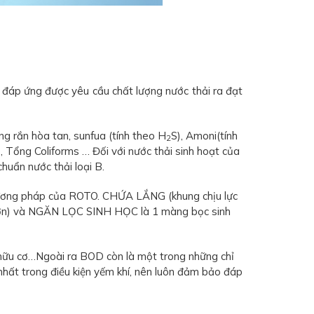
 đáp ứng được yêu cầu chất lượng nước thải ra đạt
ng rắn hòa tan, sunfua (tính theo H
S), Amoni(tính
2
), Tổng Coliforms … Đối với nước thải sinh hoạt của
huẩn nước thải loại B.
 phương pháp của ROTO. CHỨA LẮNG (khung chịu lực
o hơn) và NGĂN LỌC SINH HỌC là 1 màng bọc sinh
 hữu cơ…Ngoài ra BOD còn là một trong những chỉ
hất trong điều kiện yếm khí, nên luôn đảm bảo đáp