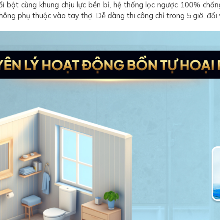
i bật cùng khung chịu lực bền bỉ, hệ thống lọc ngược 100% ch
hông phụ thuộc vào tay thợ. Dễ dàng thi công chỉ trong 5 giờ, đổi 