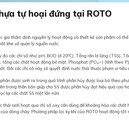
nhựa tự hoại đứng tại ROTO
 gia thẩm định nguyên lý hoạt động và thiết kế sản phẩm có thể
hắt khe về quản lý nguồn nước.
o
y đủ các chỉ số như: pH, BOD (ở 20
C), Tổng rắn lơ lững (TSS), Tổ
ật, tổng các chất hoạt động bề mặt, Phosphat (PO
) (tính theo P
3-
4
. Bởi các chỉ số này sẽ quyết định nước thải thuộc phạm vi tiêu c
ột phần được sinh ra trong quá trình phân hủy được loại bỏ theo
c bên trong thân bồn giúp cho SS được phân hủy đạt hiệu quả ca
lọc lại các chất SS một lần nữa.
c thải sinh hoạt qua chỉ số oxy cần dùng để khoáng hóa các chất
 của dòng chảy. Phương pháp lọc kỵ khí của ROTO hoạt động tốt n