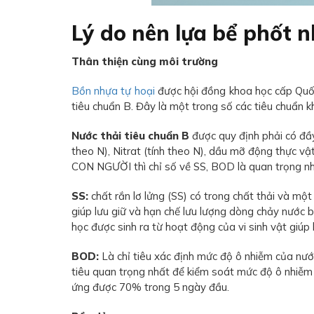
Lý do nên lựa bể phốt 
Thân thiện cùng môi trường
Bồn nhựa tự hoại
được hội đồng khoa học cấp Quốc
tiêu chuẩn B. Đây là một trong số các tiêu chuẩn k
Nước thải tiêu chuẩn B
được quy định phải có đầ
theo N), Nitrat (tính theo N), dầu mỡ động thực v
CON NGƯỜI thì chỉ số về SS, BOD là quan trọng nhất
SS:
chất rắn lơ lửng (SS) có trong chất thải và m
giúp lưu giữ và hạn chế lưu lượng dòng chảy nướ
học được sinh ra từ hoạt động của vi sinh vật giúp 
BOD:
Là chỉ tiêu xác định mức độ ô nhiễm của nướ
tiêu quan trọng nhất để kiểm soát mức độ ô nhiễm
ứng được 70% trong 5 ngày đầu.