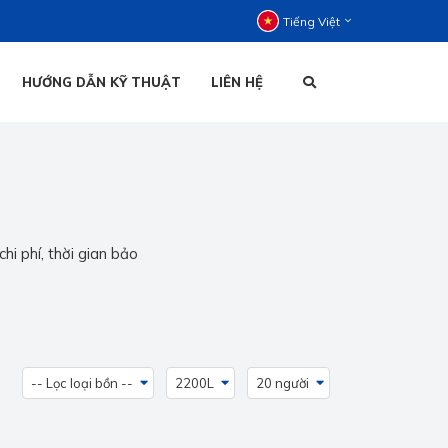
Tiếng Việt
HƯỚNG DẪN KỸ THUẬT
LIÊN HỆ
C ĐỨNG
C NẰM
HOẠI ĐỨNG
TIẾNG VIỆT
HOẠI NẰM
hi phí, thời gian bảo
ENGLISH
-- Lọc loại bồn --
2200L
20 người