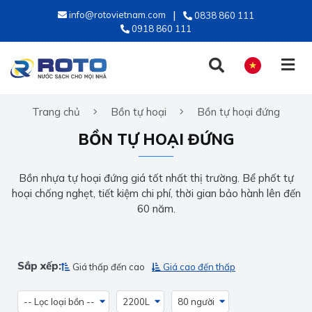
info@rotovietnam.com
0838 860 111
0918 860 111
Trang chủ
Bồn tự hoại
Bồn tự hoại đứng
TIẾNG VIỆT
BỒN TỰ HOẠI ĐỨNG
ENGLISH
Bồn nhựa tự hoại đứng giá tốt nhất thị trường. Bể phốt tự
hoại chống nghẹt, tiết kiệm chi phí, thời gian bảo hành lên đến
60 năm.
Sắp xếp:
Giá thấp đến cao
Giá cao đến thấp
-- Lọc loại bồn --
2200L
80 người