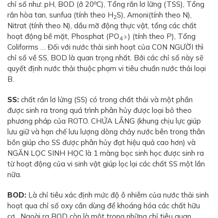
o
chỉ số như: pH, BOD (ở 20
C), Tổng rắn lơ lững (TSS), Tổng
rắn hòa tan, sunfua (tính theo H
S), Amoni(tính theo N),
2
Nitrat (tính theo N), dầu mỡ động thực vật, tổng các chất
hoạt động bề mặt, Phosphat (PO
) (tính theo P), Tổng
3-
4
Coliforms … Đối với nước thải sinh hoạt của CON NGƯỜI thì
chỉ số về SS, BOD là quan trọng nhất. Bởi các chỉ số này sẽ
quyết định nước thải thuộc phạm vi tiêu chuẩn nước thải loại
B.
SS:
chất rắn lơ lửng (SS) có trong chất thải và một phần
được sinh ra trong quá trình phân hủy được loại bỏ theo
phương pháp của ROTO. CHỨA LẮNG (khung chịu lực giúp
lưu giữ và hạn chế lưu lượng dòng chảy nước bên trong thân
bồn giúp cho SS được phân hủy đạt hiệu quả cao hơn) và
NGĂN LỌC SINH HỌC là 1 màng bọc sinh học được sinh ra
từ hoạt động của vi sinh vật giúp lọc lại các chất SS một lần
nữa.
BOD:
Là chỉ tiêu xác định mức độ ô nhiễm của nước thải sinh
hoạt qua chỉ số oxy cần dùng để khoáng hóa các chất hữu
cơ…Ngoài ra BOD còn là một trong những chỉ tiêu quan