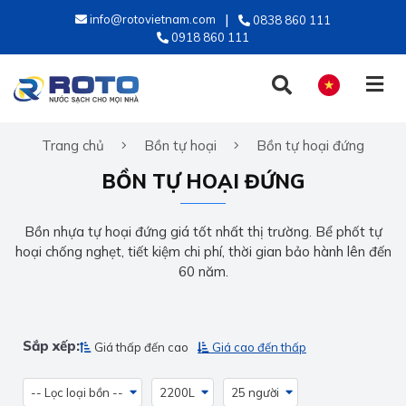
info@rotovietnam.com
0838 860 111
0918 860 111
Trang chủ
Bồn tự hoại
Bồn tự hoại đứng
TIẾNG VIỆT
BỒN TỰ HOẠI ĐỨNG
ENGLISH
Bồn nhựa tự hoại đứng giá tốt nhất thị trường. Bể phốt tự
hoại chống nghẹt, tiết kiệm chi phí, thời gian bảo hành lên đến
60 năm.
Sắp xếp:
Giá thấp đến cao
Giá cao đến thấp
-- Lọc loại bồn --
2200L
25 người