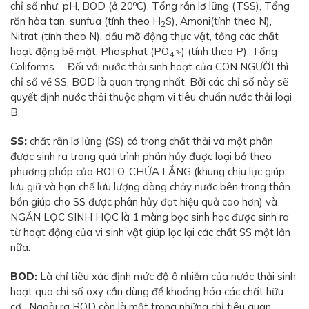
o
chỉ số như: pH, BOD (ở 20
C), Tổng rắn lơ lững (TSS), Tổng
rắn hòa tan, sunfua (tính theo H
S), Amoni(tính theo N),
2
Nitrat (tính theo N), dầu mỡ động thực vật, tổng các chất
hoạt động bề mặt, Phosphat (PO
) (tính theo P), Tổng
3-
4
Coliforms … Đối với nước thải sinh hoạt của CON NGƯỜI thì
chỉ số về SS, BOD là quan trọng nhất. Bởi các chỉ số này sẽ
quyết định nước thải thuộc phạm vi tiêu chuẩn nước thải loại
B.
SS:
chất rắn lơ lửng (SS) có trong chất thải và một phần
được sinh ra trong quá trình phân hủy được loại bỏ theo
phương pháp của ROTO. CHỨA LẮNG (khung chịu lực giúp
lưu giữ và hạn chế lưu lượng dòng chảy nước bên trong thân
bồn giúp cho SS được phân hủy đạt hiệu quả cao hơn) và
NGĂN LỌC SINH HỌC là 1 màng bọc sinh học được sinh ra
từ hoạt động của vi sinh vật giúp lọc lại các chất SS một lần
nữa.
BOD:
Là chỉ tiêu xác định mức độ ô nhiễm của nước thải sinh
hoạt qua chỉ số oxy cần dùng để khoáng hóa các chất hữu
cơ…Ngoài ra BOD còn là một trong những chỉ tiêu quan