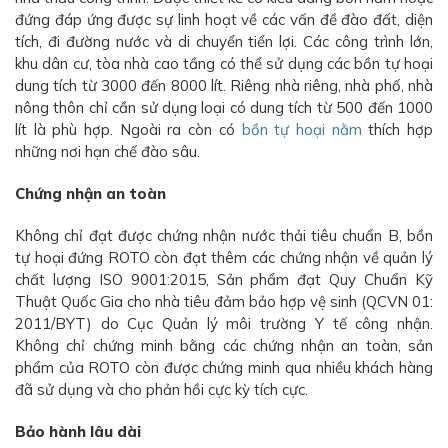
đứng đáp ứng được sự linh hoạt về các vấn đề đào đất, diện
tích, đi đường nước và di chuyển tiển lợi. Các công trình lớn,
khu dân cư, tòa nhà cao tầng có thể sử dụng các bồn tự hoại
dung tích từ 3000 đến 8000 lít. Riêng nhà riêng, nhà phố, nhà
nông thôn chỉ cần sử dụng loại có dung tích từ 500 đến 1000
lít là phù hợp. Ngoài ra còn có
bồn tự hoại nằm
thích hợp
những nơi hạn chế đào sâu.
Chứng nhận an toàn
Không chỉ đạt được chứng nhận nước thải tiêu chuẩn B, bồn
tự hoại đứng ROTO còn đạt thêm các chứng nhận về quản lý
chất lượng ISO 9001:2015, Sản phẩm đạt Quy Chuẩn Kỹ
Thuật Quốc Gia cho nhà tiêu đảm bảo hợp vệ sinh (QCVN 01:
2011/BYT) do Cục Quản lý môi trường Y tế công nhận.
Không chỉ chứng minh bằng các chứng nhận an toàn, sản
phẩm của ROTO còn được chứng minh qua nhiều khách hàng
đã sử dụng và cho phản hồi cực kỳ tích cực.
Bảo hành lâu dài