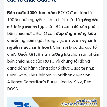
Bồn nước 1000l loại nằm
ROTO được làm từ
100% nhựa nguyên sinh – chiết xuất từ
quặng dầu
tạp chất. Bên cạnh đó, sản phẩm
mỏ, không pha lẫn
bồn chứa nước ROTO còn
đáp ứng những tiêu
chuẩn
nghiêm ngặt trong việc
an toàn vệ sinh
nguồn nước sinh hoạt
. Chính vì lý do đó, các
tổ
chức Quốc tế luôn tin tưởng
lựa chọn sản phẩm
bồn chứa nước của ROTO và chúng tôi đã và
đang đồng hành cùng các tổ chức Quốc tế như:
Care, Save The Children, Worldbank, Mission
Alliance, Samaritan’s Purse Hoa Kỳ, SNV, Red
ROSS…