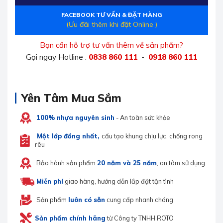
FACEBOOK TƯ VẤN & ĐẶT HÀNG
(Ưu đãi thêm khi đặt Online )
Bạn cần hỗ trợ tư vấn thêm về sản phẩm?
Gọi ngay Hotline :
0838 860 111
-
0918 860 111
Yên Tâm Mua Sắm
100% nhựa nguyên sinh
- An toàn sức khỏe
Một lớp đồng nhất,
cấu tạo khung chịu lực, chống rong
rêu
Bảo hành sản phẩm
20 năm và 25 năm
, an tâm sử dụng
Miễn phí
giao hàng, hướng dẫn lắp đặt tận tình
Sản phẩm
luôn có sẵn
cung cấp nhanh chóng
Sản phẩm chính hãng
từ Công ty TNHH ROTO