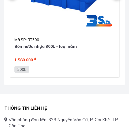
Mã SP: RT300
Mã
Bồn nước nhựa 300L - loại nằm
Bồ
đ
1.580.000
2.
300L
5
THÔNG TIN LIÊN HỆ
Văn phòng đại diện: 333 Nguyễn Văn Cừ, P. Cái Khế, TP.
Cần Thơ