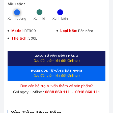
Màu sắc :
Xanh dương
Xanh lá
Xanh biển
Model:
RT300
Loại bồn:
Bồn nằm
Thể tích:
300L
ZALO TƯ VẤN & ĐẶT HÀNG
(Ưu đãi thêm khi đặt Online )
FACEBOOK TƯ VẤN & ĐẶT HÀNG
(Ưu đãi thêm khi đặt Online )
Bạn cần hỗ trợ tư vấn thêm về sản phẩm?
Gọi ngay Hotline :
0838 860 111
-
0918 860 111
Yên Tâm Mua Sắm