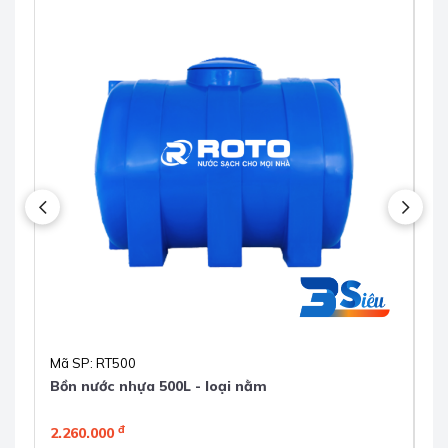
Mã SP: RT500
Mã
Bồn nước nhựa 500L - loại nằm
Bồ
đ
2.260.000
4.