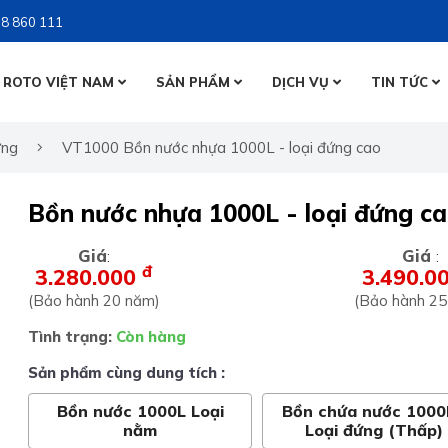
8 860 111
 ROTO VIỆT NAM
SẢN PHẨM
DỊCH VỤ
TIN TỨC
BỒN NƯỚ
ứng
VT1000 Bồn nước nhựa 1000L - loại đứng cao
BỒN NƯỚ
BỒN TỰ 
Bồn nước nhựa 1000L - loại đứng c
BỒN TỰ 
Giá
Giá
:
:
đ
3.280.000
3.490.0
(Bảo hành 20 năm)
(Bảo hành 25
Tình trạng:
Còn hàng
Sản phẩm cùng dung tích :
Bồn nước 1000L Loại
Bồn chứa nước 1000
nằm
Loại đứng (Thấp)