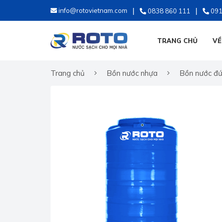
info@rotovietnam.com
0838 860 111
091
TRANG CHỦ
VỀ
Trang chủ
Bồn nước nhựa
Bồn nước đ