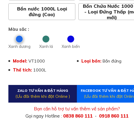
Bồn Chứa Nước 1000 
Bồn nước 1000L Loại
- Loại Đứng Thấp (
đứng (Cao)
mới)
Màu sắc :
Xanh dương
Xanh lá
Xanh biển
Model:
VT1000
Loại bồn:
Bồn đứng
Thể tích:
1000L
ZALO TƯ VẤN & ĐẶT HÀNG
FACEBOOK TƯ VẤN & ĐẶT 
(Ưu đãi thêm khi đặt Online )
(Ưu đãi thêm khi đặt Onlin
Bạn cần hỗ trợ tư vấn thêm về sản phẩm?
Gọi ngay Hotline :
0838 860 111
-
0918 860 111