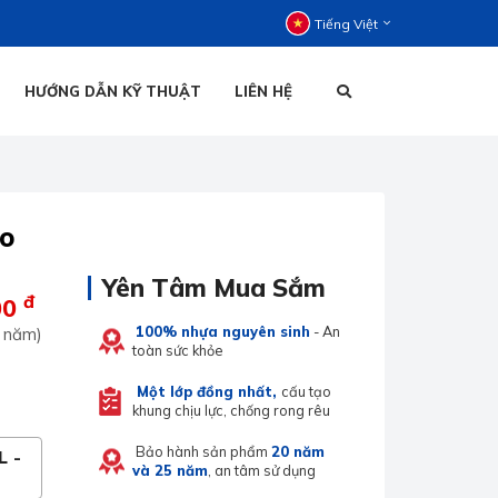
Tiếng Việt
HƯỚNG DẪN KỸ THUẬT
LIÊN HỆ
C ĐỨNG
C NẰM
HOẠI ĐỨNG
TIẾNG VIỆT
ao
HOẠI NẰM
Yên Tâm Mua Sắm
đ
00
100% nhựa nguyên sinh
- An
 năm)
toàn sức khỏe
ENGLISH
Một lớp đồng nhất,
cấu tạo
khung chịu lực, chống rong rêu
Bảo hành sản phẩm
20 năm
L -
và 25 năm
, an tâm sử dụng