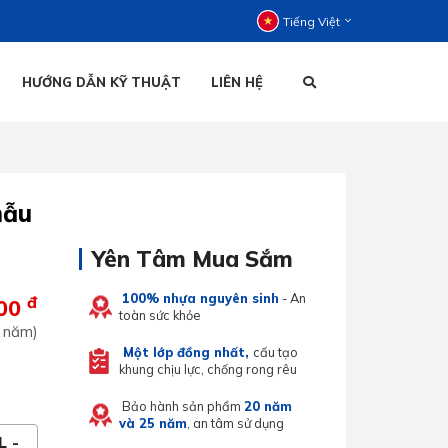
Tiếng Việt
HƯỚNG DẪN KỸ THUẬT
LIÊN HỆ
C ĐỨNG
C NẰM
HOẠI ĐỨNG
TIẾNG VIỆT
mẫu
HOẠI NẰM
Yên Tâm Mua Sắm
100% nhựa nguyên sinh
- An
đ
000
toàn sức khỏe
 năm)
ENGLISH
Một lớp đồng nhất,
cấu tạo
khung chịu lực, chống rong rêu
Bảo hành sản phẩm
20 năm
và 25 năm
, an tâm sử dụng
L -