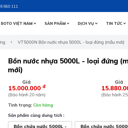
8 860 111
 ROTO VIỆT NAM
SẢN PHẨM
DỊCH VỤ
TIN TỨC
BỒN NƯỚ
ứng
VT5000N Bồn nước nhựa 5000L - loại đứng (mẫu mới)
BỒN NƯỚ
BỒN TỰ 
Bồn nước nhựa 5000L - loại đứng (
BỒN TỰ 
mới)
Giá
Giá
:
:
đ
15.000.000
15.880.
(Bảo hành 20 năm)
(Bảo hành 25
Tình trạng:
Còn hàng
Sản phẩm cùng dung tích :
Bồn chứa nước 5000L -
Bồn chứa nước 5000