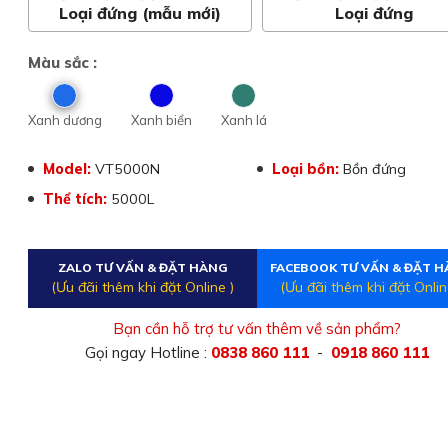
Loại đứng (mẫu mới)
Loại đứng
Màu sắc :
Xanh dương
Xanh biển
Xanh lá
Model:
VT5000N
Loại bồn:
Bồn đứng
Thể tích:
5000L
ZALO TƯ VẤN & ĐẶT HÀNG
FACEBOOK TƯ VẤN & ĐẶT 
(Ưu đãi thêm khi đặt Online )
(Ưu đãi thêm khi đặt Onlin
Bạn cần hỗ trợ tư vấn thêm về sản phẩm?
Gọi ngay Hotline :
0838 860 111
-
0918 860 111