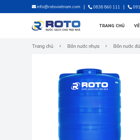
info@rotovietnam.com
0838 860 111
091
TRANG CHỦ
VỀ
Trang chủ
Bồn nước nhựa
Bồn nước đ