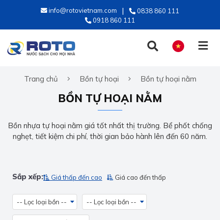
info@rotovietnam.com
0838 860 111
0918 860 111
Trang chủ
Bồn tự hoại
Bồn tự hoại nằm
TIẾNG VIỆT
BỒN TỰ HOẠI NẰM
ENGLISH
Bồn nhựa tự hoại nằm giá tốt nhất thị trường. Bể phốt chống
nghẹt, tiết kiệm chi phí, thời gian bảo hành lên đến 60 năm.
Sắp xếp:
Giá thấp đến cao
Giá cao đến thấp
-- Lọc loại bồn --
-- Lọc loại bồn --