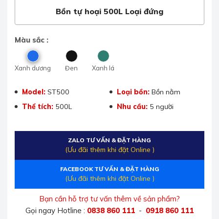
Bồn tự hoại 500L Loại đứng
Màu sắc :
Xanh dương
Đen
Xanh lá
Model:
ST500
Loại bồn:
Bồn nằm
Thể tích:
500L
Nhu cầu:
5 người
ZALO TƯ VẤN & ĐẶT HÀNG
(Ưu đãi thêm khi đặt Online )
FACEBOOK TƯ VẤN & ĐẶT HÀNG
(Ưu đãi thêm khi đặt Online )
Bạn cần hỗ trợ tư vấn thêm về sản phẩm?
Gọi ngay Hotline :
0838 860 111
-
0918 860 111