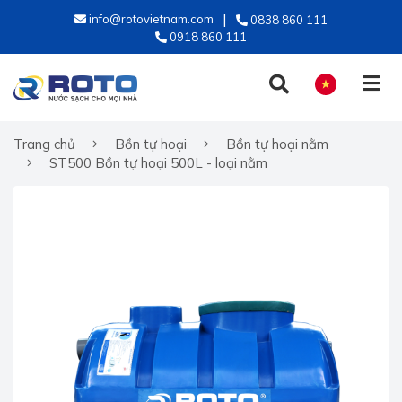
info@rotovietnam.com
0838 860 111
0918 860 111
Trang chủ
Bồn tự hoại
Bồn tự hoại nằm
TIẾNG VIỆT
ST500 Bồn tự hoại 500L - loại nằm
ENGLISH