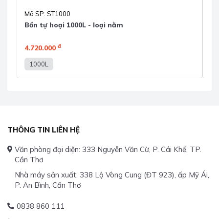
Mã SP: ST1000
Mã
Bồn tự hoại 1000L - loại nằm
Bồ
đ
4.720.000
6.
1000L
1
THÔNG TIN LIÊN HỆ
Văn phòng đại diện: 333 Nguyễn Văn Cừ, P. Cái Khế, TP.
Cần Thơ
Nhà máy sản xuất: 338 Lộ Vòng Cung (ĐT 923), ấp Mỹ Ái,
P. An Bình, Cần Thơ
0838 860 111