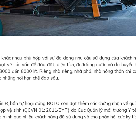
khác nhau phù hợp với sự đa dạng nhu cầu sử dụng của khách hàn
về các vấn đề đào đất, diện tích, đi đường nước và di chuyển tiể
3000 đến 8000 lít. Riêng nhà riêng, nhà phố, nhà nông thôn chỉ cầ
p những nơi hạn chế đào sâu.
uẩn B, bồn tự hoại đứng ROTO còn đạt thêm các chứng nhận về qu
ợp vệ sinh (QCVN 01: 2011/BYT) do Cục Quản lý môi trường Y tế
inh qua nhiều khách hàng đã sử dụng và cho phản hồi cực kỳ tíc