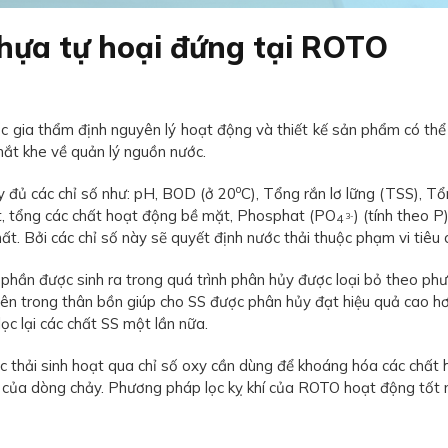
nhựa tự hoại đứng tại ROTO
 gia thẩm định nguyên lý hoạt động và thiết kế sản phẩm có thể
hắt khe về quản lý nguồn nước.
o
y đủ các chỉ số như: pH, BOD (ở 20
C), Tổng rắn lơ lững (TSS), Tổ
ật, tổng các chất hoạt động bề mặt, Phosphat (PO
) (tính theo P
3-
4
. Bởi các chỉ số này sẽ quyết định nước thải thuộc phạm vi tiêu c
ột phần được sinh ra trong quá trình phân hủy được loại bỏ theo
c bên trong thân bồn giúp cho SS được phân hủy đạt hiệu quả ca
lọc lại các chất SS một lần nữa.
c thải sinh hoạt qua chỉ số oxy cần dùng để khoáng hóa các chất
 của dòng chảy. Phương pháp lọc kỵ khí của ROTO hoạt động tốt n