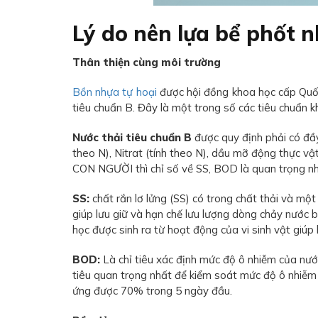
Lý do nên lựa bể phốt 
Thân thiện cùng môi trường
Bồn nhựa tự hoại
được hội đồng khoa học cấp Quốc
tiêu chuẩn B. Đây là một trong số các tiêu chuẩn k
Nước thải tiêu chuẩn B
được quy định phải có đầ
theo N), Nitrat (tính theo N), dầu mỡ động thực v
CON NGƯỜI thì chỉ số về SS, BOD là quan trọng nhất
SS:
chất rắn lơ lửng (SS) có trong chất thải và m
giúp lưu giữ và hạn chế lưu lượng dòng chảy nướ
học được sinh ra từ hoạt động của vi sinh vật giúp 
BOD:
Là chỉ tiêu xác định mức độ ô nhiễm của nướ
tiêu quan trọng nhất để kiểm soát mức độ ô nhiễm
ứng được 70% trong 5 ngày đầu.