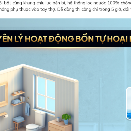
i bật cùng khung chịu lực bền bỉ, hệ thống lọc ngược 100% ch
hông phụ thuộc vào tay thợ. Dễ dàng thi công chỉ trong 5 giờ, đổi 