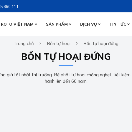
8 860 111
 ROTO VIỆT NAM
SẢN PHẨM
DỊCH VỤ
TIN TỨC
BỒN NƯỚ
Trang chủ
Bồn tự hoại
Bồn tự hoại đứng
BỒN NƯỚ
BỒN TỰ 
BỒN TỰ HOẠI ĐỨNG
BỒN TỰ 
g giá tốt nhất thị trường. Bể phốt tự hoại chống nghẹt, tiết kiệm c
hành lên đến 60 năm.