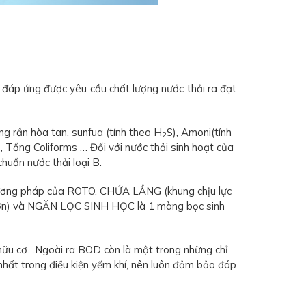
 đáp ứng được yêu cầu chất lượng nước thải ra đạt
ng rắn hòa tan, sunfua (tính theo H
S), Amoni(tính
2
), Tổng Coliforms … Đối với nước thải sinh hoạt của
huẩn nước thải loại B.
 phương pháp của ROTO. CHỨA LẮNG (khung chịu lực
o hơn) và NGĂN LỌC SINH HỌC là 1 màng bọc sinh
 hữu cơ…Ngoài ra BOD còn là một trong những chỉ
hất trong điều kiện yếm khí, nên luôn đảm bảo đáp