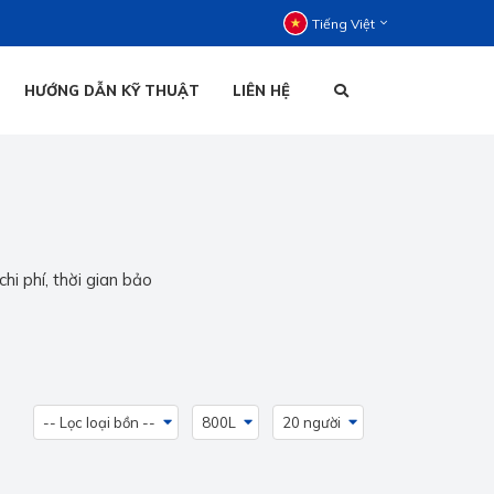
Tiếng Việt
HƯỚNG DẪN KỸ THUẬT
LIÊN HỆ
C ĐỨNG
C NẰM
HOẠI ĐỨNG
TIẾNG VIỆT
HOẠI NẰM
hi phí, thời gian bảo
ENGLISH
-- Lọc loại bồn --
800L
20 người