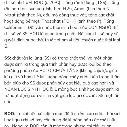
o
chỉ số như: pH, BOD (ở 20
C), Tổng rắn lơ lững (TSS), Tổng
rắn hòa tan, sunfua (tính theo H
S), Amoni(tính theo N),
2
Nitrat (tính theo N), dầu mỡ động thực vật, tổng các chất
hoạt động bề mặt, Phosphat (PO
) (tính theo P), Tổng
3-
4
Coliforms … Đối với nước thải sinh hoạt của CON NGƯỜI thì
chỉ số về SS, BOD là quan trọng nhất. Bởi các chỉ số này sẽ
quyết định nước thải thuộc phạm vi tiêu chuẩn nước thải loại
B.
SS:
chất rắn lơ lửng (SS) có trong chất thải và một phần
được sinh ra trong quá trình phân hủy được loại bỏ theo
phương pháp của ROTO. CHỨA LẮNG (khung chịu lực giúp
lưu giữ và hạn chế lưu lượng dòng chảy nước bên trong thân
bồn giúp cho SS được phân hủy đạt hiệu quả cao hơn) và
NGĂN LỌC SINH HỌC là 1 màng bọc sinh học được sinh ra
từ hoạt động của vi sinh vật giúp lọc lại các chất SS một lần
nữa.
BOD:
Là chỉ tiêu xác định mức độ ô nhiễm của nước thải sinh
hoạt qua chỉ số oxy cần dùng để khoáng hóa các chất hữu
cơ…Ngoài ra BOD còn là một trong những chỉ tiêu quan