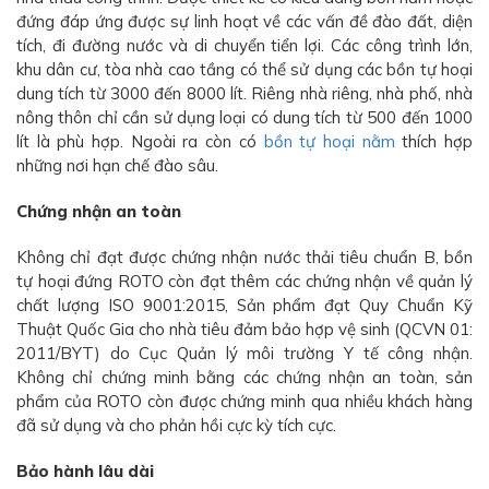
đứng đáp ứng được sự linh hoạt về các vấn đề đào đất, diện
tích, đi đường nước và di chuyển tiển lợi. Các công trình lớn,
khu dân cư, tòa nhà cao tầng có thể sử dụng các bồn tự hoại
dung tích từ 3000 đến 8000 lít. Riêng nhà riêng, nhà phố, nhà
nông thôn chỉ cần sử dụng loại có dung tích từ 500 đến 1000
lít là phù hợp. Ngoài ra còn có
bồn tự hoại nằm
thích hợp
những nơi hạn chế đào sâu.
Chứng nhận an toàn
Không chỉ đạt được chứng nhận nước thải tiêu chuẩn B, bồn
tự hoại đứng ROTO còn đạt thêm các chứng nhận về quản lý
chất lượng ISO 9001:2015, Sản phẩm đạt Quy Chuẩn Kỹ
Thuật Quốc Gia cho nhà tiêu đảm bảo hợp vệ sinh (QCVN 01:
2011/BYT) do Cục Quản lý môi trường Y tế công nhận.
Không chỉ chứng minh bằng các chứng nhận an toàn, sản
phẩm của ROTO còn được chứng minh qua nhiều khách hàng
đã sử dụng và cho phản hồi cực kỳ tích cực.
Bảo hành lâu dài