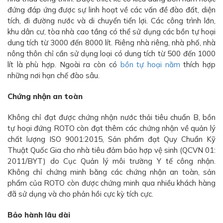
đứng đáp ứng được sự linh hoạt về các vấn đề đào đất, diện
tích, đi đường nước và di chuyển tiển lợi. Các công trình lớn,
khu dân cư, tòa nhà cao tầng có thể sử dụng các bồn tự hoại
dung tích từ 3000 đến 8000 lít. Riêng nhà riêng, nhà phố, nhà
nông thôn chỉ cần sử dụng loại có dung tích từ 500 đến 1000
lít là phù hợp. Ngoài ra còn có
bồn tự hoại nằm
thích hợp
những nơi hạn chế đào sâu.
Chứng nhận an toàn
Không chỉ đạt được chứng nhận nước thải tiêu chuẩn B, bồn
tự hoại đứng ROTO còn đạt thêm các chứng nhận về quản lý
chất lượng ISO 9001:2015, Sản phẩm đạt Quy Chuẩn Kỹ
Thuật Quốc Gia cho nhà tiêu đảm bảo hợp vệ sinh (QCVN 01:
2011/BYT) do Cục Quản lý môi trường Y tế công nhận.
Không chỉ chứng minh bằng các chứng nhận an toàn, sản
phẩm của ROTO còn được chứng minh qua nhiều khách hàng
đã sử dụng và cho phản hồi cực kỳ tích cực.
Bảo hành lâu dài