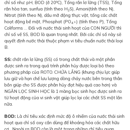
o
chỉ số như: pH, BOD (ở 20
C), Tổng rắn lơ lững (TSS), Tổng
rắn hòa tan, sunfua (tính theo H
S), Amoni(tính theo N),
2
Nitrat (tính theo N), dầu mỡ động thực vật, tổng các chất
hoạt động bề mặt, Phosphat (PO
) (tính theo P), Tổng
3-
4
Coliforms … Đối với nước thải sinh hoạt của CON NGƯỜI thì
chỉ số về SS, BOD là quan trọng nhất. Bởi các chỉ số này sẽ
quyết định nước thải thuộc phạm vi tiêu chuẩn nước thải loại
B.
SS:
chất rắn lơ lửng (SS) có trong chất thải và một phần
được sinh ra trong quá trình phân hủy được loại bỏ theo
phương pháp của ROTO. CHỨA LẮNG (khung chịu lực giúp
lưu giữ và hạn chế lưu lượng dòng chảy nước bên trong thân
bồn giúp cho SS được phân hủy đạt hiệu quả cao hơn) và
NGĂN LỌC SINH HỌC là 1 màng bọc sinh học được sinh ra
từ hoạt động của vi sinh vật giúp lọc lại các chất SS một lần
nữa.
BOD:
Là chỉ tiêu xác định mức độ ô nhiễm của nước thải sinh
hoạt qua chỉ số oxy cần dùng để khoáng hóa các chất hữu
cơ…Ngoài ra BOD còn là một trong những chỉ tiêu quan