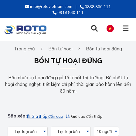
info@rotovietnam.com
0838 860 111
0918 860 111
Trang chủ
Bồn tự hoại
Bồn tự hoại đứng
TIẾNG VIỆT
BỒN TỰ HOẠI ĐỨNG
ENGLISH
Bồn nhựa tự hoại đứng giá tốt nhất thị trường. Bể phốt tự
hoại chống nghẹt, tiết kiệm chi phí, thời gian bảo hành lên đến
60 năm.
Sắp xếp:
Giá thấp đến cao
Giá cao đến thấp
-- Lọc loại bồn --
-- Lọc loại bồn --
10 người