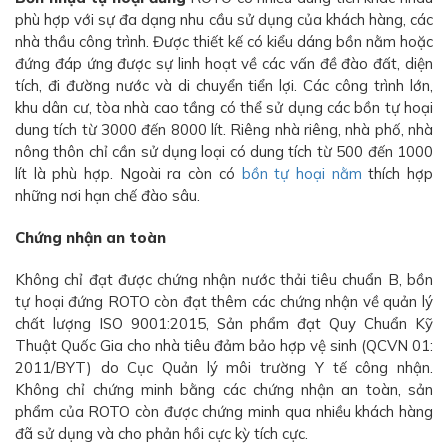
phù hợp với sự đa dạng nhu cầu sử dụng của khách hàng, các
nhà thầu công trình. Được thiết kế có kiểu dáng bồn nằm hoặc
đứng đáp ứng được sự linh hoạt về các vấn đề đào đất, diện
tích, đi đường nước và di chuyển tiển lợi. Các công trình lớn,
khu dân cư, tòa nhà cao tầng có thể sử dụng các bồn tự hoại
dung tích từ 3000 đến 8000 lít. Riêng nhà riêng, nhà phố, nhà
nông thôn chỉ cần sử dụng loại có dung tích từ 500 đến 1000
lít là phù hợp. Ngoài ra còn có
bồn tự hoại nằm
thích hợp
những nơi hạn chế đào sâu.
Chứng nhận an toàn
Không chỉ đạt được chứng nhận nước thải tiêu chuẩn B, bồn
tự hoại đứng ROTO còn đạt thêm các chứng nhận về quản lý
chất lượng ISO 9001:2015, Sản phẩm đạt Quy Chuẩn Kỹ
Thuật Quốc Gia cho nhà tiêu đảm bảo hợp vệ sinh (QCVN 01:
2011/BYT) do Cục Quản lý môi trường Y tế công nhận.
Không chỉ chứng minh bằng các chứng nhận an toàn, sản
phẩm của ROTO còn được chứng minh qua nhiều khách hàng
đã sử dụng và cho phản hồi cực kỳ tích cực.