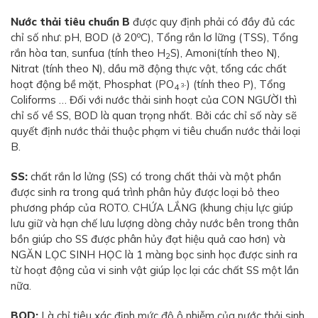
Nước thải tiêu chuẩn B
được quy định phải có đầy đủ các
o
chỉ số như: pH, BOD (ở 20
C), Tổng rắn lơ lững (TSS), Tổng
rắn hòa tan, sunfua (tính theo H
S), Amoni(tính theo N),
2
Nitrat (tính theo N), dầu mỡ động thực vật, tổng các chất
hoạt động bề mặt, Phosphat (PO
) (tính theo P), Tổng
3-
4
Coliforms … Đối với nước thải sinh hoạt của CON NGƯỜI thì
chỉ số về SS, BOD là quan trọng nhất. Bởi các chỉ số này sẽ
quyết định nước thải thuộc phạm vi tiêu chuẩn nước thải loại
B.
SS:
chất rắn lơ lửng (SS) có trong chất thải và một phần
được sinh ra trong quá trình phân hủy được loại bỏ theo
phương pháp của ROTO. CHỨA LẮNG (khung chịu lực giúp
lưu giữ và hạn chế lưu lượng dòng chảy nước bên trong thân
bồn giúp cho SS được phân hủy đạt hiệu quả cao hơn) và
NGĂN LỌC SINH HỌC là 1 màng bọc sinh học được sinh ra
từ hoạt động của vi sinh vật giúp lọc lại các chất SS một lần
nữa.
BOD:
Là chỉ tiêu xác định mức độ ô nhiễm của nước thải sinh