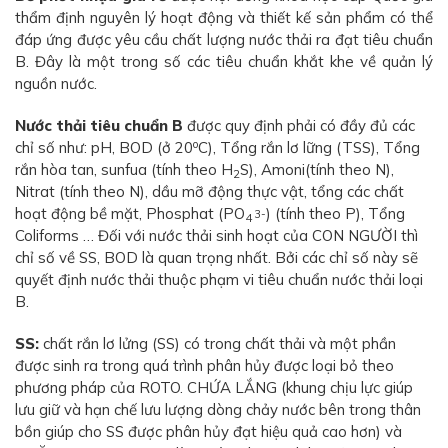
thẩm định nguyên lý hoạt động và thiết kế sản phẩm có thể
đáp ứng được yêu cầu chất lượng nước thải ra đạt tiêu chuẩn
B. Đây là một trong số các tiêu chuẩn khắt khe về quản lý
nguồn nước.
Nước thải tiêu chuẩn B
được quy định phải có đầy đủ các
o
chỉ số như: pH, BOD (ở 20
C), Tổng rắn lơ lững (TSS), Tổng
rắn hòa tan, sunfua (tính theo H
S), Amoni(tính theo N),
2
Nitrat (tính theo N), dầu mỡ động thực vật, tổng các chất
hoạt động bề mặt, Phosphat (PO
) (tính theo P), Tổng
3-
4
Coliforms … Đối với nước thải sinh hoạt của CON NGƯỜI thì
chỉ số về SS, BOD là quan trọng nhất. Bởi các chỉ số này sẽ
quyết định nước thải thuộc phạm vi tiêu chuẩn nước thải loại
B.
SS:
chất rắn lơ lửng (SS) có trong chất thải và một phần
được sinh ra trong quá trình phân hủy được loại bỏ theo
phương pháp của ROTO. CHỨA LẮNG (khung chịu lực giúp
lưu giữ và hạn chế lưu lượng dòng chảy nước bên trong thân
bồn giúp cho SS được phân hủy đạt hiệu quả cao hơn) và