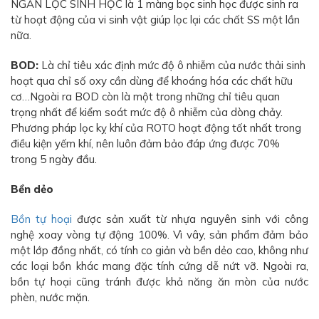
NGĂN LỌC SINH HỌC là 1 màng bọc sinh học được sinh ra
từ hoạt động của vi sinh vật giúp lọc lại các chất SS một lần
nữa.
BOD:
Là chỉ tiêu xác định mức độ ô nhiễm của nước thải sinh
hoạt qua chỉ số oxy cần dùng để khoáng hóa các chất hữu
cơ…Ngoài ra BOD còn là một trong những chỉ tiêu quan
trọng nhất để kiểm soát mức độ ô nhiễm của dòng chảy.
Phương pháp lọc kỵ khí của ROTO hoạt động tốt nhất trong
điều kiện yếm khí, nên luôn đảm bảo đáp ứng được 70%
trong 5 ngày đầu.
Bền dẻo
Bồn tự hoại
được sản xuất từ nhựa nguyên sinh với công
nghệ xoay vòng tự động 100%. Vì vây, sản phẩm đảm bảo
một lớp đồng nhất, có tính co giản và bền dẻo cao, không như
các loại bồn khác mang đặc tính cứng dễ nứt vỡ. Ngoài ra,
bồn tự hoại cũng tránh được khả năng ăn mòn của nước
phèn, nước mặn.