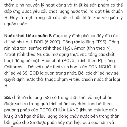
thẩm định nguyên lý hoạt động và thiết kế sản phẩm có thể
đáp ứng được yêu cầu chất lượng nước thải ra đạt tiêu chuẩn
B. Đây là một trong số các tiêu chuẩn khắt khe về quản lý
nguồn nước.
Nước thải tiêu chuẩn B
được quy định phải có đầy đủ các
o
chỉ số như: pH, BOD (ở 20
C), Tổng rắn lơ lững (TSS), Tổng
rắn hòa tan, sunfua (tính theo H
S), Amoni(tính theo N),
2
Nitrat (tính theo N), dầu mỡ động thực vật, tổng các chất
hoạt động bề mặt, Phosphat (PO
) (tính theo P), Tổng
3-
4
Coliforms … Đối với nước thải sinh hoạt của CON NGƯỜI thì
chỉ số về SS, BOD là quan trọng nhất. Bởi các chỉ số này sẽ
quyết định nước thải thuộc phạm vi tiêu chuẩn nước thải loại
B.
SS:
chất rắn lơ lửng (SS) có trong chất thải và một phần
được sinh ra trong quá trình phân hủy được loại bỏ theo
phương pháp của ROTO. CHỨA LẮNG (khung chịu lực giúp
lưu giữ và hạn chế lưu lượng dòng chảy nước bên trong thân
bồn giúp cho SS được phân hủy đạt hiệu quả cao hơn) và