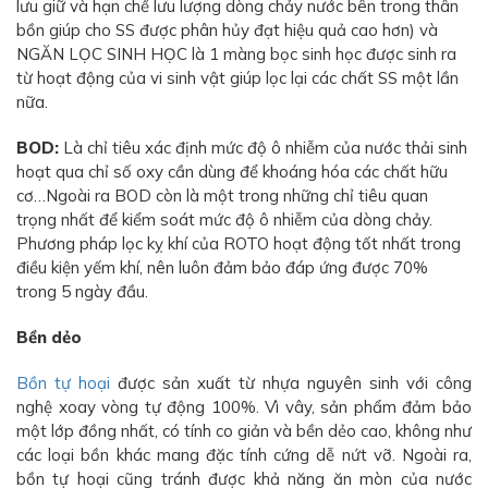
lưu giữ và hạn chế lưu lượng dòng chảy nước bên trong thân
bồn giúp cho SS được phân hủy đạt hiệu quả cao hơn) và
NGĂN LỌC SINH HỌC là 1 màng bọc sinh học được sinh ra
từ hoạt động của vi sinh vật giúp lọc lại các chất SS một lần
nữa.
BOD:
Là chỉ tiêu xác định mức độ ô nhiễm của nước thải sinh
hoạt qua chỉ số oxy cần dùng để khoáng hóa các chất hữu
cơ…Ngoài ra BOD còn là một trong những chỉ tiêu quan
trọng nhất để kiểm soát mức độ ô nhiễm của dòng chảy.
Phương pháp lọc kỵ khí của ROTO hoạt động tốt nhất trong
điều kiện yếm khí, nên luôn đảm bảo đáp ứng được 70%
trong 5 ngày đầu.
Bền dẻo
Bồn tự hoại
được sản xuất từ nhựa nguyên sinh với công
nghệ xoay vòng tự động 100%. Vì vây, sản phẩm đảm bảo
một lớp đồng nhất, có tính co giản và bền dẻo cao, không như
các loại bồn khác mang đặc tính cứng dễ nứt vỡ. Ngoài ra,
bồn tự hoại cũng tránh được khả năng ăn mòn của nước