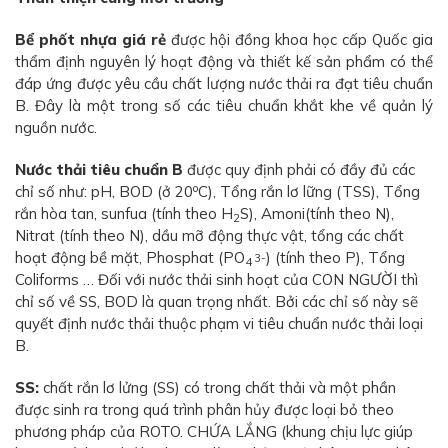
Bể phốt nhựa giá rẻ
được hội đồng khoa học cấp Quốc gia
thẩm định nguyên lý hoạt động và thiết kế sản phẩm có thể
đáp ứng được yêu cầu chất lượng nước thải ra đạt tiêu chuẩn
B. Đây là một trong số các tiêu chuẩn khắt khe về quản lý
nguồn nước.
Nước thải tiêu chuẩn B
được quy định phải có đầy đủ các
o
chỉ số như: pH, BOD (ở 20
C), Tổng rắn lơ lững (TSS), Tổng
rắn hòa tan, sunfua (tính theo H
S), Amoni(tính theo N),
2
Nitrat (tính theo N), dầu mỡ động thực vật, tổng các chất
hoạt động bề mặt, Phosphat (PO
) (tính theo P), Tổng
3-
4
Coliforms … Đối với nước thải sinh hoạt của CON NGƯỜI thì
chỉ số về SS, BOD là quan trọng nhất. Bởi các chỉ số này sẽ
quyết định nước thải thuộc phạm vi tiêu chuẩn nước thải loại
B.
SS:
chất rắn lơ lửng (SS) có trong chất thải và một phần
được sinh ra trong quá trình phân hủy được loại bỏ theo
phương pháp của ROTO. CHỨA LẮNG (khung chịu lực giúp