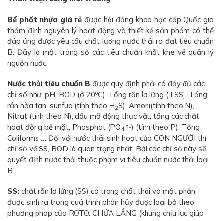
Bể phốt nhựa giá rẻ
được hội đồng khoa học cấp Quốc gia
thẩm định nguyên lý hoạt động và thiết kế sản phẩm có thể
đáp ứng được yêu cầu chất lượng nước thải ra đạt tiêu chuẩn
B. Đây là một trong số các tiêu chuẩn khắt khe về quản lý
nguồn nước.
Nước thải tiêu chuẩn B
được quy định phải có đầy đủ các
o
chỉ số như: pH, BOD (ở 20
C), Tổng rắn lơ lững (TSS), Tổng
rắn hòa tan, sunfua (tính theo H
S), Amoni(tính theo N),
2
Nitrat (tính theo N), dầu mỡ động thực vật, tổng các chất
hoạt động bề mặt, Phosphat (PO
) (tính theo P), Tổng
3-
4
Coliforms … Đối với nước thải sinh hoạt của CON NGƯỜI thì
chỉ số về SS, BOD là quan trọng nhất. Bởi các chỉ số này sẽ
quyết định nước thải thuộc phạm vi tiêu chuẩn nước thải loại
B.
SS:
chất rắn lơ lửng (SS) có trong chất thải và một phần
được sinh ra trong quá trình phân hủy được loại bỏ theo
phương pháp của ROTO. CHỨA LẮNG (khung chịu lực giúp