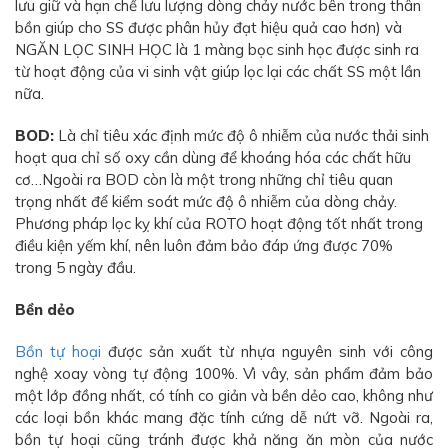
lưu giữ và hạn chế lưu lượng dòng chảy nước bên trong thân
bồn giúp cho SS được phân hủy đạt hiệu quả cao hơn) và
NGĂN LỌC SINH HỌC là 1 màng bọc sinh học được sinh ra
từ hoạt động của vi sinh vật giúp lọc lại các chất SS một lần
nữa.
BOD:
Là chỉ tiêu xác định mức độ ô nhiễm của nước thải sinh
hoạt qua chỉ số oxy cần dùng để khoáng hóa các chất hữu
cơ…Ngoài ra BOD còn là một trong những chỉ tiêu quan
trọng nhất để kiểm soát mức độ ô nhiễm của dòng chảy.
Phương pháp lọc kỵ khí của ROTO hoạt động tốt nhất trong
điều kiện yếm khí, nên luôn đảm bảo đáp ứng được 70%
trong 5 ngày đầu.
Bền dẻo
Bồn tự hoại
được sản xuất từ nhựa nguyên sinh với công
nghệ xoay vòng tự động 100%. Vì vây, sản phẩm đảm bảo
một lớp đồng nhất, có tính co giản và bền dẻo cao, không như
các loại bồn khác mang đặc tính cứng dễ nứt vỡ. Ngoài ra,
bồn tự hoại cũng tránh được khả năng ăn mòn của nước