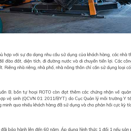
hù hợp với sự đa dạng nhu cầu sử dụng của khách hàng, các nhà th
đào đất, diện tích, đi đường nước và di chuyển tiển lợi. Các côn
t. Riêng nhà riêng, nhà phố, nhà nông thôn chỉ cần sử dụng loại có
huẩn B, bồn tự hoại ROTO còn đạt thêm các chứng nhận về quả
ợp vệ sinh (QCVN 01: 2011/BYT) do Cục Quản lý môi trường Y tế
inh qua nhiều khách hàng đã sử dụng và cho phản hồi cực kỳ tíc
đãi bảo hành lên đến 60 năm. Áp dụng hình thức 1 đổi 1 nếu sản p