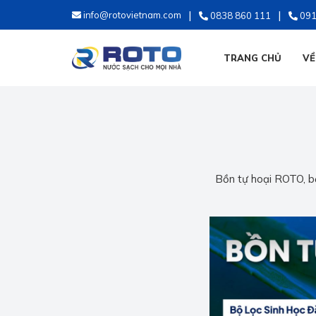
info@rotovietnam.com
0838 860 111
091
TRANG CHỦ
VỀ
Bồn tự hoại ROTO, bể