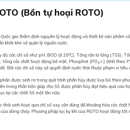
 ROTO (Bồn tự hoại ROTO)
Quốc gia thẩm định nguyên lý hoạt động và thiết kế sản phẩm có
ẩn khắt khe về quản lý nguồn nước.
o
y đủ các chỉ số như: pH, BOD (ở 20
C), Tổng rắn lơ lững (TSS), Tổ
ật, tổng các chất hoạt động bề mặt, Phosphat (PO
) (tính theo 
3-
4
. Bởi các chỉ số này sẽ quyết định nước thải thuộc phạm vi tiêu c
ột phần được sinh ra trong quá trình phân hủy được loại bỏ theo
c bên trong thân bồn giúp cho SS được phân hủy đạt hiệu quả ca
lọc lại các chất SS một lần nữa.
c thải sinh hoạt qua chỉ số oxy cần dùng để khoáng hóa các chất
 của dòng chảy. Phương pháp lọc kỵ khí của ROTO hoạt động tốt n