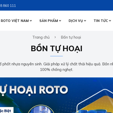
8 860 111
 ROTO VIỆT NAM
SẢN PHẨM
DỊCH VỤ
TIN TỨC
BỒN NƯỚ
Trang chủ
Bồn tự hoại
BỒN NƯỚ
BỒN TỰ 
BỒN TỰ HOẠI
BỒN TỰ 
 phốt nhựa nguyên sinh. Giải pháp xử lý chất thải hiệu quả. Bồn n
100% chống nghẹt.