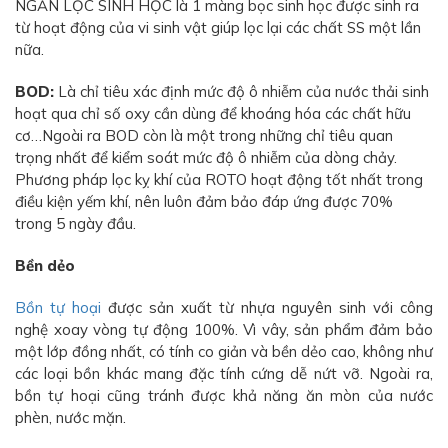
NGĂN LỌC SINH HỌC là 1 màng bọc sinh học được sinh ra
từ hoạt động của vi sinh vật giúp lọc lại các chất SS một lần
nữa.
BOD:
Là chỉ tiêu xác định mức độ ô nhiễm của nước thải sinh
hoạt qua chỉ số oxy cần dùng để khoáng hóa các chất hữu
cơ…Ngoài ra BOD còn là một trong những chỉ tiêu quan
trọng nhất để kiểm soát mức độ ô nhiễm của dòng chảy.
Phương pháp lọc kỵ khí của ROTO hoạt động tốt nhất trong
điều kiện yếm khí, nên luôn đảm bảo đáp ứng được 70%
trong 5 ngày đầu.
Bền dẻo
Bồn tự hoại
được sản xuất từ nhựa nguyên sinh với công
nghệ xoay vòng tự động 100%. Vì vây, sản phẩm đảm bảo
một lớp đồng nhất, có tính co giản và bền dẻo cao, không như
các loại bồn khác mang đặc tính cứng dễ nứt vỡ. Ngoài ra,
bồn tự hoại cũng tránh được khả năng ăn mòn của nước
phèn, nước mặn.