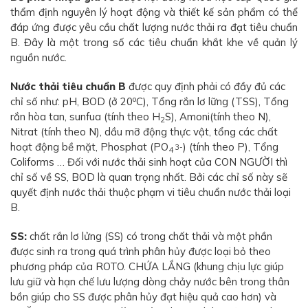
thẩm định nguyên lý hoạt động và thiết kế sản phẩm có thể
đáp ứng được yêu cầu chất lượng nước thải ra đạt tiêu chuẩn
B. Đây là một trong số các tiêu chuẩn khắt khe về quản lý
nguồn nước.
Nước thải tiêu chuẩn B
được quy định phải có đầy đủ các
o
chỉ số như: pH, BOD (ở 20
C), Tổng rắn lơ lững (TSS), Tổng
rắn hòa tan, sunfua (tính theo H
S), Amoni(tính theo N),
2
Nitrat (tính theo N), dầu mỡ động thực vật, tổng các chất
hoạt động bề mặt, Phosphat (PO
) (tính theo P), Tổng
3-
4
Coliforms … Đối với nước thải sinh hoạt của CON NGƯỜI thì
chỉ số về SS, BOD là quan trọng nhất. Bởi các chỉ số này sẽ
quyết định nước thải thuộc phạm vi tiêu chuẩn nước thải loại
B.
SS:
chất rắn lơ lửng (SS) có trong chất thải và một phần
được sinh ra trong quá trình phân hủy được loại bỏ theo
phương pháp của ROTO. CHỨA LẮNG (khung chịu lực giúp
lưu giữ và hạn chế lưu lượng dòng chảy nước bên trong thân
bồn giúp cho SS được phân hủy đạt hiệu quả cao hơn) và