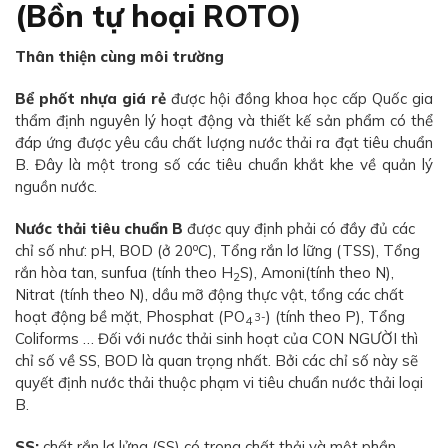
(Bồn tự hoại ROTO)
Thân thiện cùng môi trường
Bể phốt nhựa giá rẻ
được hội đồng khoa học cấp Quốc gia
thẩm định nguyên lý hoạt động và thiết kế sản phẩm có thể
đáp ứng được yêu cầu chất lượng nước thải ra đạt tiêu chuẩn
B. Đây là một trong số các tiêu chuẩn khắt khe về quản lý
nguồn nước.
Nước thải tiêu chuẩn B
được quy định phải có đầy đủ các
o
chỉ số như: pH, BOD (ở 20
C), Tổng rắn lơ lững (TSS), Tổng
rắn hòa tan, sunfua (tính theo H
S), Amoni(tính theo N),
2
Nitrat (tính theo N), dầu mỡ động thực vật, tổng các chất
hoạt động bề mặt, Phosphat (PO
) (tính theo P), Tổng
3-
4
Coliforms … Đối với nước thải sinh hoạt của CON NGƯỜI thì
chỉ số về SS, BOD là quan trọng nhất. Bởi các chỉ số này sẽ
quyết định nước thải thuộc phạm vi tiêu chuẩn nước thải loại
B.
SS:
chất rắn lơ lửng (SS) có trong chất thải và một phần