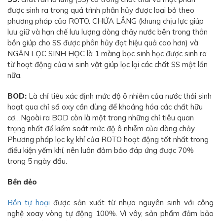
được sinh ra trong quá trình phân hủy được loại bỏ theo
phương pháp của ROTO. CHỨA LẮNG (khung chịu lực giúp
lưu giữ và hạn chế lưu lượng dòng chảy nước bên trong thân
bồn giúp cho SS được phân hủy đạt hiệu quả cao hơn) và
NGĂN LỌC SINH HỌC là 1 màng bọc sinh học được sinh ra
từ hoạt động của vi sinh vật giúp lọc lại các chất SS một lần
nữa.
BOD:
Là chỉ tiêu xác định mức độ ô nhiễm của nước thải sinh
hoạt qua chỉ số oxy cần dùng để khoáng hóa các chất hữu
cơ…Ngoài ra BOD còn là một trong những chỉ tiêu quan
trọng nhất để kiểm soát mức độ ô nhiễm của dòng chảy.
Phương pháp lọc kỵ khí của ROTO hoạt động tốt nhất trong
điều kiện yếm khí, nên luôn đảm bảo đáp ứng được 70%
trong 5 ngày đầu.
Bền dẻo
Bồn tự hoại
được sản xuất từ nhựa nguyên sinh với công
nghệ xoay vòng tự động 100%. Vì vây, sản phẩm đảm bảo