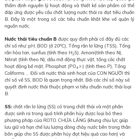
thẩm định nguyên lý hoạt động và thiết kế sản phẩm có thể
đáp ứng được yêu cầu chất lượng nước thải ra đạt tiêu chuẩn
B. Đây là một trong số các tiêu chuẩn khắt khe về quản lý
nguồn nước.
Nước thải tiêu chuẩn B
được quy định phải có đầy đủ các
o
chỉ số như: pH, BOD (ở 20
C), Tổng rắn lơ lững (TSS), Tổng
rắn hòa tan, sunfua (tính theo H
S), Amoni(tính theo N),
2
Nitrat (tính theo N), dầu mỡ động thực vật, tổng các chất
hoạt động bề mặt, Phosphat (PO
) (tính theo P), Tổng
3-
4
Coliforms … Đối với nước thải sinh hoạt của CON NGƯỜI thì
chỉ số về SS, BOD là quan trọng nhất. Bởi các chỉ số này sẽ
quyết định nước thải thuộc phạm vi tiêu chuẩn nước thải loại
B.
SS:
chất rắn lơ lửng (SS) có trong chất thải và một phần
được sinh ra trong quá trình phân hủy được loại bỏ theo
phương pháp của ROTO. CHỨA LẮNG (khung chịu lực giúp
lưu giữ và hạn chế lưu lượng dòng chảy nước bên trong thân
bồn giúp cho SS được phân hủy đạt hiệu quả cao hơn) và