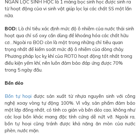
NGĂN LỌC SINH HỌC là 1 màng bọc sinh học được sinh ra
từ hoạt động của vi sinh vật giúp lọc lại các chất SS một lần
nữa.
BOD:
Là chỉ tiêu xác định mức độ ô nhiễm của nước thải sinh
hoạt qua chỉ số oxy cần dùng để khoáng hóa các chất hữu
cơ…Ngoài ra BOD còn là một trong những chỉ tiêu quan
trọng nhất để kiểm soát mức độ ô nhiễm của dòng chảy.
Phương pháp lọc kỵ khí của ROTO hoạt động tốt nhất trong
điều kiện yếm khí, nên luôn đảm bảo đáp ứng được 70%
trong 5 ngày đầu.
Bền dẻo
Bồn tự hoại
được sản xuất từ nhựa nguyên sinh với công
nghệ xoay vòng tự động 100%. Vì vây, sản phẩm đảm bảo
một lớp đồng nhất, có tính co giản và bền dẻo cao, không như
các loại bồn khác mang đặc tính cứng dễ nứt vỡ. Ngoài ra,
bồn tự hoại cũng tránh được khả năng ăn mòn của nước
phèn, nước mặn.