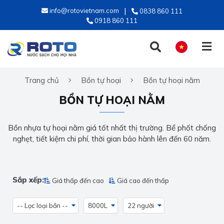
info@rotovietnam.com
0838 860 111
0918 860 111
Trang chủ
Bồn tự hoại
Bồn tự hoại nằm
TIẾNG VIỆT
BỒN TỰ HOẠI NẰM
ENGLISH
Bồn nhựa tự hoại nằm giá tốt nhất thị trường. Bể phốt chống
nghẹt, tiết kiệm chi phí, thời gian bảo hành lên đến 60 năm.
Sắp xếp:
Giá thấp đến cao
Giá cao đến thấp
-- Lọc loại bồn --
8000L
22 người