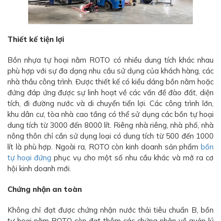
Thiết kế tiện lợi
Bồn nhựa tự hoại nằm ROTO có nhiều dung tích khác nhau
phù hợp với sự đa dạng nhu cầu sử dụng của khách hàng, các
nhà thầu công trình. Được thiết kế có kiểu dáng bồn nằm hoặc
đứng đáp ứng được sự linh hoạt về các vấn đề đào đất, diện
tích, đi đường nước và di chuyển tiển lợi. Các công trình lớn,
khu dân cư, tòa nhà cao tầng có thể sử dụng các bồn tự hoại
dung tích từ 3000 đến 8000 lít. Riêng nhà riêng, nhà phố, nhà
nông thôn chỉ cần sử dụng loại có dung tích từ 500 đến 1000
lít là phù hợp. Ngoài ra, ROTO còn kinh doanh sản phẩm
bồn
tự hoại đứng
phục vụ cho một số nhu cầu khác và mở ra cơ
hội kinh doanh mới.
Chứng nhận an toàn
Không chỉ đạt được chứng nhận nước thải tiêu chuẩn B, bồn
tự hoại nằm ROTO còn đạt thêm các chứng nhận về quản lý