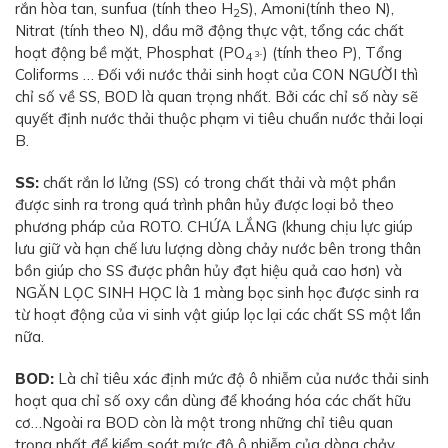
rắn hòa tan, sunfua (tính theo H
S), Amoni(tính theo N),
2
Nitrat (tính theo N), dầu mỡ động thực vật, tổng các chất
hoạt động bề mặt, Phosphat (PO
) (tính theo P), Tổng
3-
4
Coliforms … Đối với nước thải sinh hoạt của CON NGƯỜI thì
chỉ số về SS, BOD là quan trọng nhất. Bởi các chỉ số này sẽ
quyết định nước thải thuộc phạm vi tiêu chuẩn nước thải loại
B.
SS:
chất rắn lơ lửng (SS) có trong chất thải và một phần
được sinh ra trong quá trình phân hủy được loại bỏ theo
phương pháp của ROTO. CHỨA LẮNG (khung chịu lực giúp
lưu giữ và hạn chế lưu lượng dòng chảy nước bên trong thân
bồn giúp cho SS được phân hủy đạt hiệu quả cao hơn) và
NGĂN LỌC SINH HỌC là 1 màng bọc sinh học được sinh ra
từ hoạt động của vi sinh vật giúp lọc lại các chất SS một lần
nữa.
BOD:
Là chỉ tiêu xác định mức độ ô nhiễm của nước thải sinh
hoạt qua chỉ số oxy cần dùng để khoáng hóa các chất hữu
cơ…Ngoài ra BOD còn là một trong những chỉ tiêu quan
trọng nhất để kiểm soát mức độ ô nhiễm của dòng chảy.