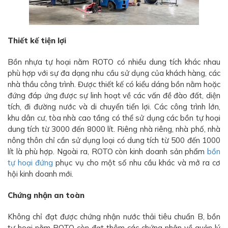
Thiết kế tiện lợi
Bồn nhựa tự hoại nằm ROTO có nhiều dung tích khác nhau
phù hợp với sự đa dạng nhu cầu sử dụng của khách hàng, các
nhà thầu công trình. Được thiết kế có kiểu dáng bồn nằm hoặc
đứng đáp ứng được sự linh hoạt về các vấn đề đào đất, diện
tích, đi đường nước và di chuyển tiển lợi. Các công trình lớn,
khu dân cư, tòa nhà cao tầng có thể sử dụng các bồn tự hoại
dung tích từ 3000 đến 8000 lít. Riêng nhà riêng, nhà phố, nhà
nông thôn chỉ cần sử dụng loại có dung tích từ 500 đến 1000
lít là phù hợp. Ngoài ra, ROTO còn kinh doanh sản phẩm
bồn
tự hoại đứng
phục vụ cho một số nhu cầu khác và mở ra cơ
hội kinh doanh mới.
Chứng nhận an toàn
Không chỉ đạt được chứng nhận nước thải tiêu chuẩn B, bồn
tự hoại nằm ROTO còn đạt thêm các chứng nhận về quản lý