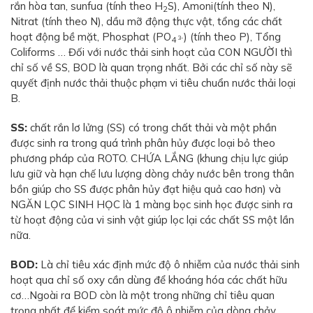
rắn hòa tan, sunfua (tính theo H
S), Amoni(tính theo N),
2
Nitrat (tính theo N), dầu mỡ động thực vật, tổng các chất
hoạt động bề mặt, Phosphat (PO
) (tính theo P), Tổng
3-
4
Coliforms … Đối với nước thải sinh hoạt của CON NGƯỜI thì
chỉ số về SS, BOD là quan trọng nhất. Bởi các chỉ số này sẽ
quyết định nước thải thuộc phạm vi tiêu chuẩn nước thải loại
B.
SS:
chất rắn lơ lửng (SS) có trong chất thải và một phần
được sinh ra trong quá trình phân hủy được loại bỏ theo
phương pháp của ROTO. CHỨA LẮNG (khung chịu lực giúp
lưu giữ và hạn chế lưu lượng dòng chảy nước bên trong thân
bồn giúp cho SS được phân hủy đạt hiệu quả cao hơn) và
NGĂN LỌC SINH HỌC là 1 màng bọc sinh học được sinh ra
từ hoạt động của vi sinh vật giúp lọc lại các chất SS một lần
nữa.
BOD:
Là chỉ tiêu xác định mức độ ô nhiễm của nước thải sinh
hoạt qua chỉ số oxy cần dùng để khoáng hóa các chất hữu
cơ…Ngoài ra BOD còn là một trong những chỉ tiêu quan
trọng nhất để kiểm soát mức độ ô nhiễm của dòng chảy.