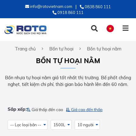
info@rotovietnam.com
0838 860 111
0918 860 111
Trang chủ
Bồn tự hoại
Bồn tự hoại nằm
TIẾNG VIỆT
BỒN TỰ HOẠI NẰM
ENGLISH
Bồn nhựa tự hoại nằm giá tốt nhất thị trường. Bể phốt chống
nghẹt, tiết kiệm chi phí, thời gian bảo hành lên đến 60 năm.
Sắp xếp:
Giá thấp đến cao
Giá cao đến thấp
-- Lọc loại bồn --
1500L
10 người