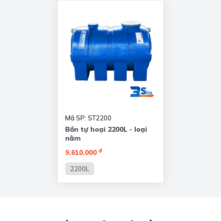
Mã SP: ST2200
Bồn tự hoại 2200L - loại
nằm
đ
9.610.000
2200L