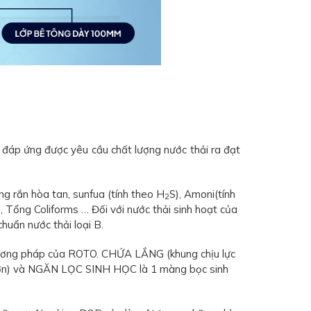
 đáp ứng được yêu cầu chất lượng nước thải ra đạt
ng rắn hòa tan, sunfua (tính theo H
S), Amoni(tính
2
), Tổng Coliforms … Đối với nước thải sinh hoạt của
huẩn nước thải loại B.
 phương pháp của ROTO. CHỨA LẮNG (khung chịu lực
o hơn) và NGĂN LỌC SINH HỌC là 1 màng bọc sinh