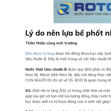
Lý do nên lựa bể phốt 
Thân thiện cùng môi trường
Bồn nhựa tự hoại
được hội đồng khoa học cấp Quốc
tiêu chuẩn B. Đây là một trong số các tiêu chuẩn k
Nước thải tiêu chuẩn B
được quy định phải có đầ
theo N), Nitrat (tính theo N), dầu mỡ động thực v
CON NGƯỜI thì chỉ số về SS, BOD là quan trọng nhất
SS:
chất rắn lơ lửng (SS) có trong chất thải và m
giúp lưu giữ và hạn chế lưu lượng dòng chảy nướ
học được sinh ra từ hoạt động của vi sinh vật giúp 