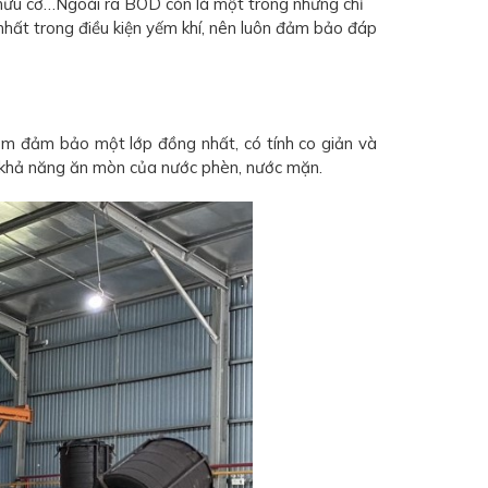
 hữu cơ…Ngoài ra BOD còn là một trong những chỉ
hất trong điều kiện yếm khí, nên luôn đảm bảo đáp
m đảm bảo một lớp đồng nhất, có tính co giản và
c khả năng ăn mòn của nước phèn, nước mặn.