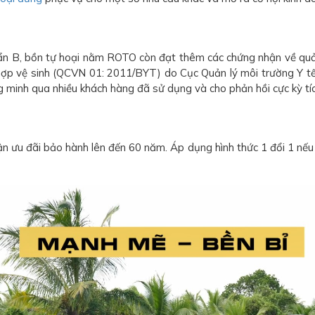
uẩn B, bồn tự hoại nằm ROTO còn đạt thêm các chứng nhận về qu
ợp vệ sinh (QCVN 01: 2011/BYT) do Cục Quản lý môi trường Y tế
inh qua nhiều khách hàng đã sử dụng và cho phản hồi cực kỳ tíc
 ưu đãi bảo hành lên đến 60 năm. Áp dụng hình thức 1 đổi 1 nếu 