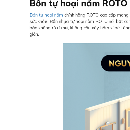
Bồn tự hoại nằm ROTO 
Bồn tự hoại nằm
chính hãng ROTO cao cấp mang đến
sức khỏe. Bồn nhựa tự hoại nằm ROTO nổi bật cùn
bảo không rò rỉ mùi, không cần xây hầm xí bê tông
giản.