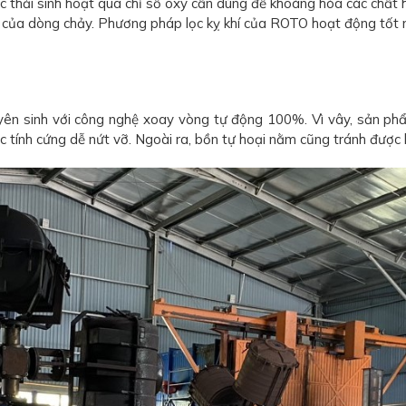
c thải sinh hoạt qua chỉ số oxy cần dùng để khoáng hóa các chất
 của dòng chảy. Phương pháp lọc kỵ khí của ROTO hoạt động tốt n
ên sinh với công nghệ xoay vòng tự động 100%. Vì vây, sản phẩ
c tính cứng dễ nứt vỡ. Ngoài ra, bồn tự hoại nằm cũng tránh đượ