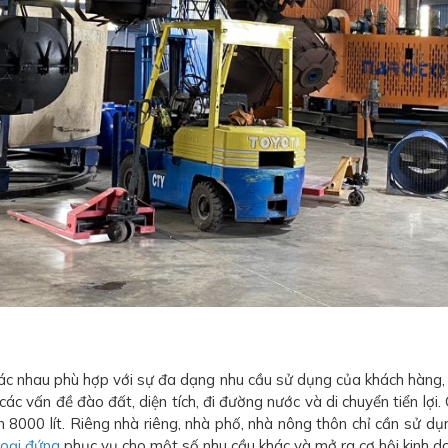
c nhau phù hợp với sự đa dạng nhu cầu sử dụng của khách hàng, cá
 vấn đề đào đất, diện tích, đi đường nước và di chuyển tiển lợi. 
8000 lít. Riêng nhà riêng, nhà phố, nhà nông thôn chỉ cần sử dụn
hoại đứng
phục vụ cho một số nhu cầu khác và mở ra cơ hội kinh d