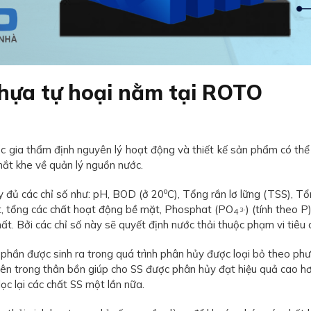
nhựa tự hoại nằm tại ROTO
 gia thẩm định nguyên lý hoạt động và thiết kế sản phẩm có thể
hắt khe về quản lý nguồn nước.
o
y đủ các chỉ số như: pH, BOD (ở 20
C), Tổng rắn lơ lững (TSS), Tổ
ật, tổng các chất hoạt động bề mặt, Phosphat (PO
) (tính theo P
3-
4
. Bởi các chỉ số này sẽ quyết định nước thải thuộc phạm vi tiêu c
ột phần được sinh ra trong quá trình phân hủy được loại bỏ theo
c bên trong thân bồn giúp cho SS được phân hủy đạt hiệu quả ca
lọc lại các chất SS một lần nữa.