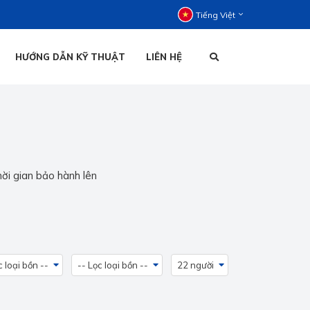
Tiếng Việt
HƯỚNG DẪN KỸ THUẬT
LIÊN HỆ
C ĐỨNG
C NẰM
HOẠI ĐỨNG
TIẾNG VIỆT
HOẠI NẰM
hời gian bảo hành lên
ENGLISH
c loại bồn --
-- Lọc loại bồn --
22 người