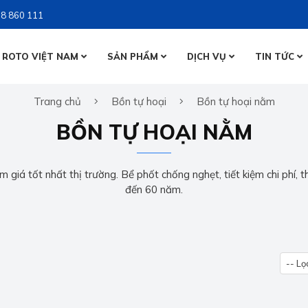
8 860 111
 ROTO VIỆT NAM
SẢN PHẨM
DỊCH VỤ
TIN TỨC
BỒN NƯỚ
Trang chủ
Bồn tự hoại
Bồn tự hoại nằm
BỒN NƯỚ
BỒN TỰ 
BỒN TỰ HOẠI NẰM
BỒN TỰ 
 giá tốt nhất thị trường. Bể phốt chống nghẹt, tiết kiệm chi phí, t
đến 60 năm.
-- Lọ