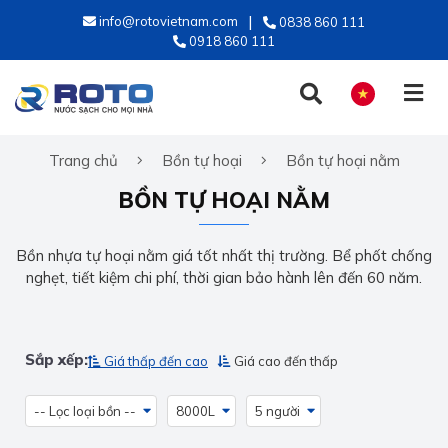
info@rotovietnam.com
0838 860 111
0918 860 111
Trang chủ
Bồn tự hoại
Bồn tự hoại nằm
TIẾNG VIỆT
BỒN TỰ HOẠI NẰM
ENGLISH
Bồn nhựa tự hoại nằm giá tốt nhất thị trường. Bể phốt chống
nghẹt, tiết kiệm chi phí, thời gian bảo hành lên đến 60 năm.
Sắp xếp:
Giá thấp đến cao
Giá cao đến thấp
-- Lọc loại bồn --
8000L
5 người