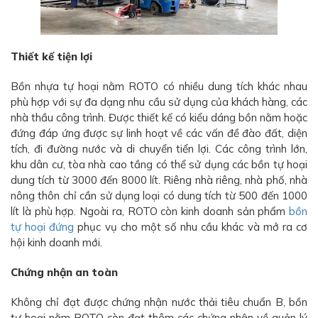
Thiết kế tiện lợi
Bồn nhựa tự hoại nằm ROTO có nhiều dung tích khác nhau
phù hợp với sự đa dạng nhu cầu sử dụng của khách hàng, các
nhà thầu công trình. Được thiết kế có kiểu dáng bồn nằm hoặc
đứng đáp ứng được sự linh hoạt về các vấn đề đào đất, diện
tích, đi đường nước và di chuyển tiển lợi. Các công trình lớn,
khu dân cư, tòa nhà cao tầng có thể sử dụng các bồn tự hoại
dung tích từ 3000 đến 8000 lít. Riêng nhà riêng, nhà phố, nhà
nông thôn chỉ cần sử dụng loại có dung tích từ 500 đến 1000
lít là phù hợp. Ngoài ra, ROTO còn kinh doanh sản phẩm
bồn
tự hoại đứng
phục vụ cho một số nhu cầu khác và mở ra cơ
hội kinh doanh mới.
Chứng nhận an toàn
Không chỉ đạt được chứng nhận nước thải tiêu chuẩn B, bồn
tự hoại nằm ROTO còn đạt thêm các chứng nhận về quản lý