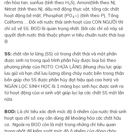
rắn hòa tan, sunfua (tính theo H
S), Amoni(tính theo N),
2
Nitrat (tính theo N), dầu mỡ động thực vật, tổng các chất
hoạt động bề mặt, Phosphat (PO
) (tính theo P), Tổng
3-
4
Coliforms … Đối với nước thải sinh hoạt của CON NGƯỜI thì
chỉ số về SS, BOD là quan trọng nhất. Bởi các chỉ số này sẽ
quyết định nước thải thuộc phạm vi tiêu chuẩn nước thải loại
B.
SS:
chất rắn lơ lửng (SS) có trong chất thải và một phần
được sinh ra trong quá trình phân hủy được loại bỏ theo
phương pháp của ROTO. CHỨA LẮNG (khung chịu lực giúp
lưu giữ và hạn chế lưu lượng dòng chảy nước bên trong thân
bồn giúp cho SS được phân hủy đạt hiệu quả cao hơn) và
NGĂN LỌC SINH HỌC là 1 màng bọc sinh học được sinh ra
từ hoạt động của vi sinh vật giúp lọc lại các chất SS một lần
nữa.
BOD:
Là chỉ tiêu xác định mức độ ô nhiễm của nước thải sinh
hoạt qua chỉ số oxy cần dùng để khoáng hóa các chất hữu
cơ…Ngoài ra BOD còn là một trong những chỉ tiêu quan
trọng nhất để kiểm soát mức độ ô nhiễm của dòng chảy.