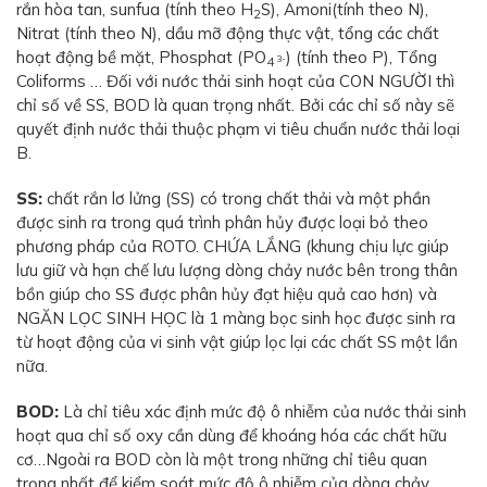
rắn hòa tan, sunfua (tính theo H
S), Amoni(tính theo N),
2
Nitrat (tính theo N), dầu mỡ động thực vật, tổng các chất
hoạt động bề mặt, Phosphat (PO
) (tính theo P), Tổng
3-
4
Coliforms … Đối với nước thải sinh hoạt của CON NGƯỜI thì
chỉ số về SS, BOD là quan trọng nhất. Bởi các chỉ số này sẽ
quyết định nước thải thuộc phạm vi tiêu chuẩn nước thải loại
B.
SS:
chất rắn lơ lửng (SS) có trong chất thải và một phần
được sinh ra trong quá trình phân hủy được loại bỏ theo
phương pháp của ROTO. CHỨA LẮNG (khung chịu lực giúp
lưu giữ và hạn chế lưu lượng dòng chảy nước bên trong thân
bồn giúp cho SS được phân hủy đạt hiệu quả cao hơn) và
NGĂN LỌC SINH HỌC là 1 màng bọc sinh học được sinh ra
từ hoạt động của vi sinh vật giúp lọc lại các chất SS một lần
nữa.
BOD:
Là chỉ tiêu xác định mức độ ô nhiễm của nước thải sinh
hoạt qua chỉ số oxy cần dùng để khoáng hóa các chất hữu
cơ…Ngoài ra BOD còn là một trong những chỉ tiêu quan
trọng nhất để kiểm soát mức độ ô nhiễm của dòng chảy.