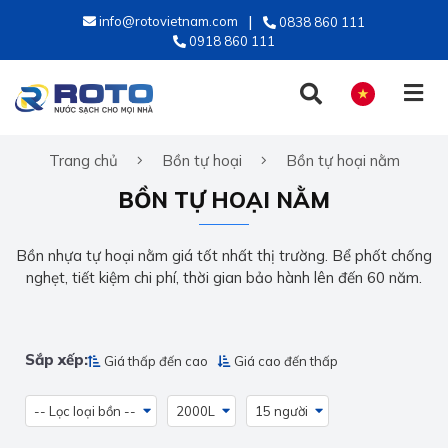
info@rotovietnam.com
0838 860 111
0918 860 111
Trang chủ
Bồn tự hoại
Bồn tự hoại nằm
TIẾNG VIỆT
BỒN TỰ HOẠI NẰM
ENGLISH
Bồn nhựa tự hoại nằm giá tốt nhất thị trường. Bể phốt chống
nghẹt, tiết kiệm chi phí, thời gian bảo hành lên đến 60 năm.
Sắp xếp:
Giá thấp đến cao
Giá cao đến thấp
-- Lọc loại bồn --
2000L
15 người