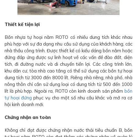
Thiết kế tiện lợi
Bồn nhựa tự hoại nằm ROTO có nhiều dung tích khác nhau
phù hợp với sự đa dạng nhu cầu sử dụng của khách hàng, các
nhà thầu công trình. Được thiết kế có kiểu dáng bồn nằm hoặc
đứng đáp ứng được sự linh hoạt về các vấn đề đào đất, diện
tích, đi đường nước và di chuyển tiển lợi. Các công trình lớn,
khu dân cư, tòa nhà cao tầng có thể sử dụng các bồn tự hoại
dung tích từ 3000 đến 8000 lít. Riêng nhà riêng, nhà phố, nhà
nông thôn chỉ cần sử dụng loại có dung tích từ 500 đến 1000
lít là phù hợp. Ngoài ra, ROTO còn kinh doanh sản phẩm
bồn
tự hoại đứng
phục vụ cho một số nhu cầu khác và mở ra cơ
hội kinh doanh mới.
Chứng nhận an toàn
Không chỉ đạt được chứng nhận nước thải tiêu chuẩn B, bồn
tự hoại nằm ROTO còn đạt thêm các chứng nhận về quản lý