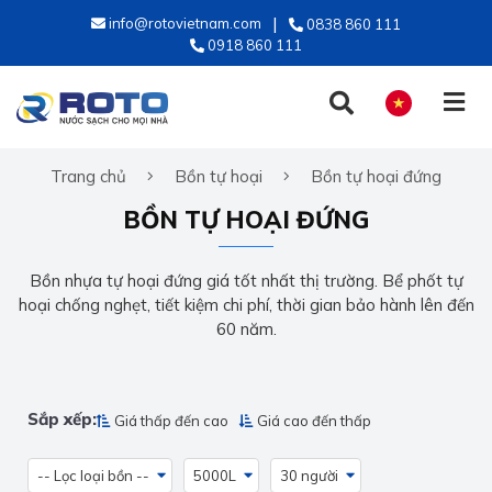
info@rotovietnam.com
0838 860 111
0918 860 111
Trang chủ
Bồn tự hoại
Bồn tự hoại đứng
TIẾNG VIỆT
BỒN TỰ HOẠI ĐỨNG
ENGLISH
Bồn nhựa tự hoại đứng giá tốt nhất thị trường. Bể phốt tự
hoại chống nghẹt, tiết kiệm chi phí, thời gian bảo hành lên đến
60 năm.
Sắp xếp:
Giá thấp đến cao
Giá cao đến thấp
-- Lọc loại bồn --
5000L
30 người