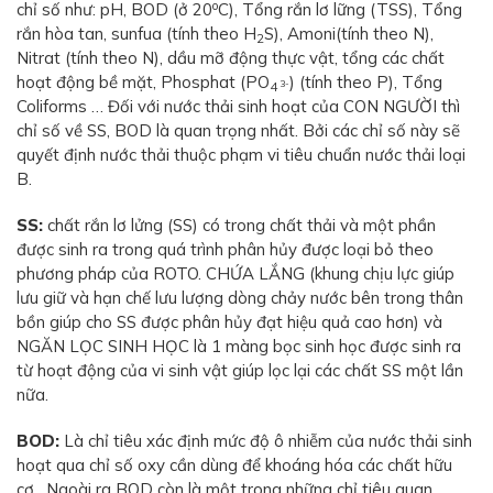
o
chỉ số như: pH, BOD (ở 20
C), Tổng rắn lơ lững (TSS), Tổng
rắn hòa tan, sunfua (tính theo H
S), Amoni(tính theo N),
2
Nitrat (tính theo N), dầu mỡ động thực vật, tổng các chất
hoạt động bề mặt, Phosphat (PO
) (tính theo P), Tổng
3-
4
Coliforms … Đối với nước thải sinh hoạt của CON NGƯỜI thì
chỉ số về SS, BOD là quan trọng nhất. Bởi các chỉ số này sẽ
quyết định nước thải thuộc phạm vi tiêu chuẩn nước thải loại
B.
SS:
chất rắn lơ lửng (SS) có trong chất thải và một phần
được sinh ra trong quá trình phân hủy được loại bỏ theo
phương pháp của ROTO. CHỨA LẮNG (khung chịu lực giúp
lưu giữ và hạn chế lưu lượng dòng chảy nước bên trong thân
bồn giúp cho SS được phân hủy đạt hiệu quả cao hơn) và
NGĂN LỌC SINH HỌC là 1 màng bọc sinh học được sinh ra
từ hoạt động của vi sinh vật giúp lọc lại các chất SS một lần
nữa.
BOD:
Là chỉ tiêu xác định mức độ ô nhiễm của nước thải sinh
hoạt qua chỉ số oxy cần dùng để khoáng hóa các chất hữu
cơ…Ngoài ra BOD còn là một trong những chỉ tiêu quan