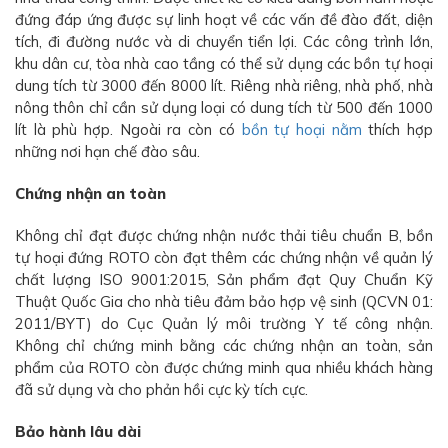
đứng đáp ứng được sự linh hoạt về các vấn đề đào đất, diện
tích, đi đường nước và di chuyển tiển lợi. Các công trình lớn,
khu dân cư, tòa nhà cao tầng có thể sử dụng các bồn tự hoại
dung tích từ 3000 đến 8000 lít. Riêng nhà riêng, nhà phố, nhà
nông thôn chỉ cần sử dụng loại có dung tích từ 500 đến 1000
lít là phù hợp. Ngoài ra còn có
bồn tự hoại nằm
thích hợp
những nơi hạn chế đào sâu.
Chứng nhận an toàn
Không chỉ đạt được chứng nhận nước thải tiêu chuẩn B, bồn
tự hoại đứng ROTO còn đạt thêm các chứng nhận về quản lý
chất lượng ISO 9001:2015, Sản phẩm đạt Quy Chuẩn Kỹ
Thuật Quốc Gia cho nhà tiêu đảm bảo hợp vệ sinh (QCVN 01:
2011/BYT) do Cục Quản lý môi trường Y tế công nhận.
Không chỉ chứng minh bằng các chứng nhận an toàn, sản
phẩm của ROTO còn được chứng minh qua nhiều khách hàng
đã sử dụng và cho phản hồi cực kỳ tích cực.
Bảo hành lâu dài