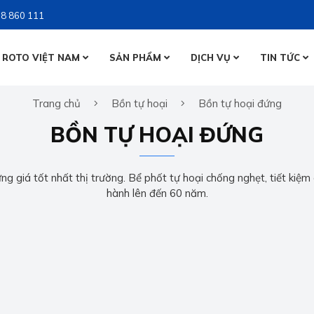
8 860 111
 ROTO VIỆT NAM
SẢN PHẨM
DỊCH VỤ
TIN TỨC
BỒN NƯỚ
Trang chủ
Bồn tự hoại
Bồn tự hoại đứng
BỒN NƯỚ
BỒN TỰ 
BỒN TỰ HOẠI ĐỨNG
BỒN TỰ 
g giá tốt nhất thị trường. Bể phốt tự hoại chống nghẹt, tiết kiệm c
hành lên đến 60 năm.