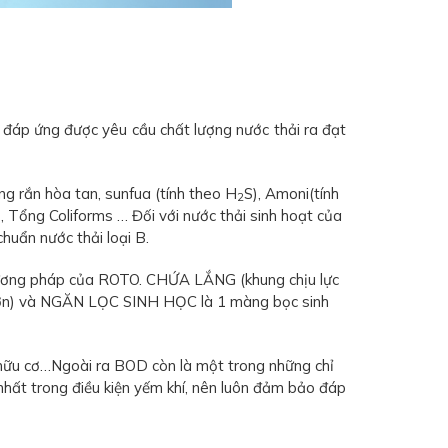
 đáp ứng được yêu cầu chất lượng nước thải ra đạt
ng rắn hòa tan, sunfua (tính theo H
S), Amoni(tính
2
), Tổng Coliforms … Đối với nước thải sinh hoạt của
huẩn nước thải loại B.
 phương pháp của ROTO. CHỨA LẮNG (khung chịu lực
o hơn) và NGĂN LỌC SINH HỌC là 1 màng bọc sinh
 hữu cơ…Ngoài ra BOD còn là một trong những chỉ
hất trong điều kiện yếm khí, nên luôn đảm bảo đáp