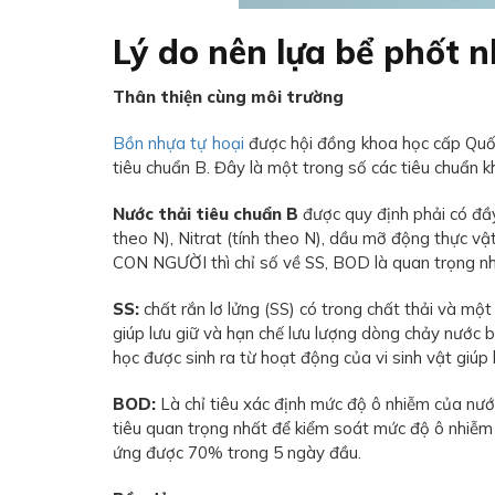
Lý do nên lựa bể phốt 
Thân thiện cùng môi trường
Bồn nhựa tự hoại
được hội đồng khoa học cấp Quốc
tiêu chuẩn B. Đây là một trong số các tiêu chuẩn k
Nước thải tiêu chuẩn B
được quy định phải có đầ
theo N), Nitrat (tính theo N), dầu mỡ động thực v
CON NGƯỜI thì chỉ số về SS, BOD là quan trọng nhất
SS:
chất rắn lơ lửng (SS) có trong chất thải và m
giúp lưu giữ và hạn chế lưu lượng dòng chảy nướ
học được sinh ra từ hoạt động của vi sinh vật giúp 
BOD:
Là chỉ tiêu xác định mức độ ô nhiễm của nướ
tiêu quan trọng nhất để kiểm soát mức độ ô nhiễm
ứng được 70% trong 5 ngày đầu.