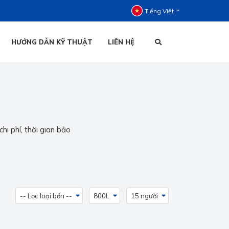
Tiếng Việt
HƯỚNG DẪN KỸ THUẬT
LIÊN HỆ
C ĐỨNG
C NẰM
HOẠI ĐỨNG
TIẾNG VIỆT
HOẠI NẰM
hi phí, thời gian bảo
ENGLISH
-- Lọc loại bồn --
800L
15 người