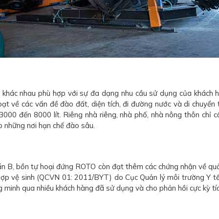
khác nhau phù hợp với sự đa dạng nhu cầu sử dụng của khách hàn
về các vấn đề đào đất, diện tích, đi đường nước và di chuyển tiể
3000 đến 8000 lít. Riêng nhà riêng, nhà phố, nhà nông thôn chỉ cầ
p những nơi hạn chế đào sâu.
uẩn B, bồn tự hoại đứng ROTO còn đạt thêm các chứng nhận về qu
ợp vệ sinh (QCVN 01: 2011/BYT) do Cục Quản lý môi trường Y tế
inh qua nhiều khách hàng đã sử dụng và cho phản hồi cực kỳ tíc