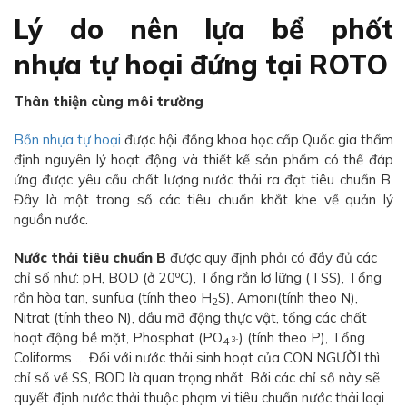
Lý do nên lựa bể phốt
nhựa tự hoại đứng tại ROTO
Thân thiện cùng môi trường
Bồn nhựa tự hoại
được hội đồng khoa học cấp Quốc gia thẩm
định nguyên lý hoạt động và thiết kế sản phẩm có thể đáp
ứng được yêu cầu chất lượng nước thải ra đạt tiêu chuẩn B.
Đây là một trong số các tiêu chuẩn khắt khe về quản lý
nguồn nước.
Nước thải tiêu chuẩn B
được quy định phải có đầy đủ các
o
chỉ số như: pH, BOD (ở 20
C), Tổng rắn lơ lững (TSS), Tổng
rắn hòa tan, sunfua (tính theo H
S), Amoni(tính theo N),
2
Nitrat (tính theo N), dầu mỡ động thực vật, tổng các chất
hoạt động bề mặt, Phosphat (PO
) (tính theo P), Tổng
3-
4
Coliforms … Đối với nước thải sinh hoạt của CON NGƯỜI thì
chỉ số về SS, BOD là quan trọng nhất. Bởi các chỉ số này sẽ
quyết định nước thải thuộc phạm vi tiêu chuẩn nước thải loại