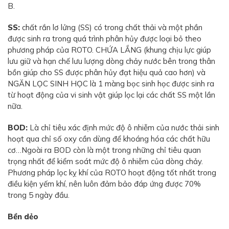
B.
SS:
chất rắn lơ lửng (SS) có trong chất thải và một phần
được sinh ra trong quá trình phân hủy được loại bỏ theo
phương pháp của ROTO. CHỨA LẮNG (khung chịu lực giúp
lưu giữ và hạn chế lưu lượng dòng chảy nước bên trong thân
bồn giúp cho SS được phân hủy đạt hiệu quả cao hơn) và
NGĂN LỌC SINH HỌC là 1 màng bọc sinh học được sinh ra
từ hoạt động của vi sinh vật giúp lọc lại các chất SS một lần
nữa.
BOD:
Là chỉ tiêu xác định mức độ ô nhiễm của nước thải sinh
hoạt qua chỉ số oxy cần dùng để khoáng hóa các chất hữu
cơ…Ngoài ra BOD còn là một trong những chỉ tiêu quan
trọng nhất để kiểm soát mức độ ô nhiễm của dòng chảy.
Phương pháp lọc kỵ khí của ROTO hoạt động tốt nhất trong
điều kiện yếm khí, nên luôn đảm bảo đáp ứng được 70%
trong 5 ngày đầu.
Bền dẻo