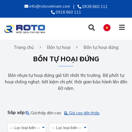
info@rotovietnam.com
0838 860 111
0918 860 111
Trang chủ
Bồn tự hoại
Bồn tự hoại đứng
TIẾNG VIỆT
BỒN TỰ HOẠI ĐỨNG
ENGLISH
Bồn nhựa tự hoại đứng giá tốt nhất thị trường. Bể phốt tự
hoại chống nghẹt, tiết kiệm chi phí, thời gian bảo hành lên đến
60 năm.
Sắp xếp:
Giá thấp đến cao
Giá cao đến thấp
-- Lọc loại bồn --
-- Lọc loại bồn --