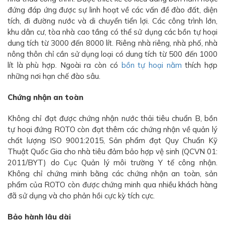
đứng đáp ứng được sự linh hoạt về các vấn đề đào đất, diện
tích, đi đường nước và di chuyển tiển lợi. Các công trình lớn,
khu dân cư, tòa nhà cao tầng có thể sử dụng các bồn tự hoại
dung tích từ 3000 đến 8000 lít. Riêng nhà riêng, nhà phố, nhà
nông thôn chỉ cần sử dụng loại có dung tích từ 500 đến 1000
lít là phù hợp. Ngoài ra còn có
bồn tự hoại nằm
thích hợp
những nơi hạn chế đào sâu.
Chứng nhận an toàn
Không chỉ đạt được chứng nhận nước thải tiêu chuẩn B, bồn
tự hoại đứng ROTO còn đạt thêm các chứng nhận về quản lý
chất lượng ISO 9001:2015, Sản phẩm đạt Quy Chuẩn Kỹ
Thuật Quốc Gia cho nhà tiêu đảm bảo hợp vệ sinh (QCVN 01:
2011/BYT) do Cục Quản lý môi trường Y tế công nhận.
Không chỉ chứng minh bằng các chứng nhận an toàn, sản
phẩm của ROTO còn được chứng minh qua nhiều khách hàng
đã sử dụng và cho phản hồi cực kỳ tích cực.
Bảo hành lâu dài