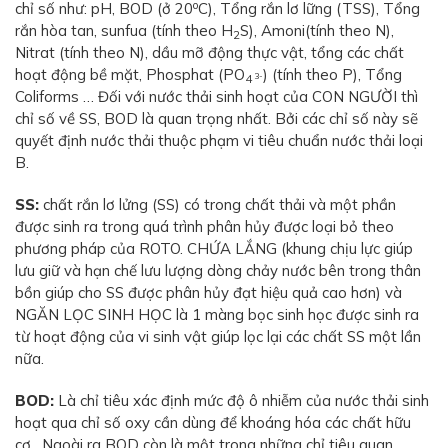
o
chỉ số như: pH, BOD (ở 20
C), Tổng rắn lơ lững (TSS), Tổng
rắn hòa tan, sunfua (tính theo H
S), Amoni(tính theo N),
2
Nitrat (tính theo N), dầu mỡ động thực vật, tổng các chất
hoạt động bề mặt, Phosphat (PO
) (tính theo P), Tổng
3-
4
Coliforms … Đối với nước thải sinh hoạt của CON NGƯỜI thì
chỉ số về SS, BOD là quan trọng nhất. Bởi các chỉ số này sẽ
quyết định nước thải thuộc phạm vi tiêu chuẩn nước thải loại
B.
SS:
chất rắn lơ lửng (SS) có trong chất thải và một phần
được sinh ra trong quá trình phân hủy được loại bỏ theo
phương pháp của ROTO. CHỨA LẮNG (khung chịu lực giúp
lưu giữ và hạn chế lưu lượng dòng chảy nước bên trong thân
bồn giúp cho SS được phân hủy đạt hiệu quả cao hơn) và
NGĂN LỌC SINH HỌC là 1 màng bọc sinh học được sinh ra
từ hoạt động của vi sinh vật giúp lọc lại các chất SS một lần
nữa.
BOD:
Là chỉ tiêu xác định mức độ ô nhiễm của nước thải sinh
hoạt qua chỉ số oxy cần dùng để khoáng hóa các chất hữu
cơ…Ngoài ra BOD còn là một trong những chỉ tiêu quan