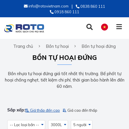
info@rotovietnam.com
0838 860 111
0918 860 111
Trang chủ
Bồn tự hoại
Bồn tự hoại đứng
TIẾNG VIỆT
BỒN TỰ HOẠI ĐỨNG
ENGLISH
Bồn nhựa tự hoại đứng giá tốt nhất thị trường. Bể phốt tự
hoại chống nghẹt, tiết kiệm chi phí, thời gian bảo hành lên đến
60 năm.
Sắp xếp:
Giá thấp đến cao
Giá cao đến thấp
-- Lọc loại bồn --
3000L
5 người