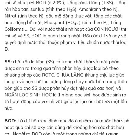
o
chỉ số như: pH, BOD (ở 20
C), Tổng rắn lơ lững (TSS), Tổng
rắn hòa tan, sunfua (tính theo H
S), Amoni(tính theo N),
2
Nitrat (tính theo N), dầu mỡ động thực vật, tổng các chất
hoạt động bề mặt, Phosphat (PO
) (tính theo P), Tổng
3-
4
Coliforms … Đối với nước thải sinh hoạt của CON NGƯỜI thì
chỉ số về SS, BOD là quan trọng nhất. Bởi các chỉ số này sẽ
quyết định nước thải thuộc phạm vi tiêu chuẩn nước thải loại
B.
SS:
chất rắn lơ lửng (SS) có trong chất thải và một phần
được sinh ra trong quá trình phân hủy được loại bỏ theo
phương pháp của ROTO. CHỨA LẮNG (khung chịu lực giúp
lưu giữ và hạn chế lưu lượng dòng chảy nước bên trong thân
bồn giúp cho SS được phân hủy đạt hiệu quả cao hơn) và
NGĂN LỌC SINH HỌC là 1 màng bọc sinh học được sinh ra
từ hoạt động của vi sinh vật giúp lọc lại các chất SS một lần
nữa.
BOD:
Là chỉ tiêu xác định mức độ ô nhiễm của nước thải sinh
hoạt qua chỉ số oxy cần dùng để khoáng hóa các chất hữu
cơ…Ngoài ra BOD còn là một trong những chỉ tiêu quan