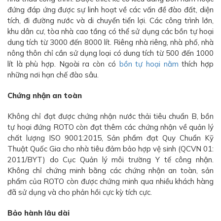
đứng đáp ứng được sự linh hoạt về các vấn đề đào đất, diện
tích, đi đường nước và di chuyển tiển lợi. Các công trình lớn,
khu dân cư, tòa nhà cao tầng có thể sử dụng các bồn tự hoại
dung tích từ 3000 đến 8000 lít. Riêng nhà riêng, nhà phố, nhà
nông thôn chỉ cần sử dụng loại có dung tích từ 500 đến 1000
lít là phù hợp. Ngoài ra còn có
bồn tự hoại nằm
thích hợp
những nơi hạn chế đào sâu.
Chứng nhận an toàn
Không chỉ đạt được chứng nhận nước thải tiêu chuẩn B, bồn
tự hoại đứng ROTO còn đạt thêm các chứng nhận về quản lý
chất lượng ISO 9001:2015, Sản phẩm đạt Quy Chuẩn Kỹ
Thuật Quốc Gia cho nhà tiêu đảm bảo hợp vệ sinh (QCVN 01:
2011/BYT) do Cục Quản lý môi trường Y tế công nhận.
Không chỉ chứng minh bằng các chứng nhận an toàn, sản
phẩm của ROTO còn được chứng minh qua nhiều khách hàng
đã sử dụng và cho phản hồi cực kỳ tích cực.
Bảo hành lâu dài