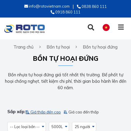
info@rotovietnam.com
0838 860 111
0918 860 111
Trang chủ
Bồn tự hoại
Bồn tự hoại đứng
TIẾNG VIỆT
BỒN TỰ HOẠI ĐỨNG
ENGLISH
Bồn nhựa tự hoại đứng giá tốt nhất thị trường. Bể phốt tự
hoại chống nghẹt, tiết kiệm chi phí, thời gian bảo hành lên đến
60 năm.
Sắp xếp:
Giá thấp đến cao
Giá cao đến thấp
-- Lọc loại bồn --
5000L
25 người