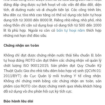
đứng đáp ứng được sự linh hoạt về các vấn đề đào đất, diện
tích, đi đường nước và di chuyển tiển lợi. Các công trình lớn,
khu dân cư, tòa nhà cao tầng có thể sử dụng các bồn tự hoại
dung tích từ 3000 đến 8000 lít. Riêng nhà riêng, nhà phố, nhà
nông thôn chỉ cần sử dụng loại có dung tích từ 500 đến 1000
lít là phù hợp. Ngoài ra còn có
bồn tự hoại nằm
thích hợp
những nơi hạn chế đào sâu.
Chứng nhận an toàn
Không chỉ đạt được chứng nhận nước thải tiêu chuẩn B, bồn
tự hoại đứng ROTO còn đạt thêm các chứng nhận về quản lý
chất lượng ISO 9001:2015, Sản phẩm đạt Quy Chuẩn Kỹ
Thuật Quốc Gia cho nhà tiêu đảm bảo hợp vệ sinh (QCVN 01:
2011/BYT) do Cục Quản lý môi trường Y tế công nhận.
Không chỉ chứng minh bằng các chứng nhận an toàn, sản
phẩm của ROTO còn được chứng minh qua nhiều khách hàng
đã sử dụng và cho phản hồi cực kỳ tích cực.
Bảo hành lâu dài