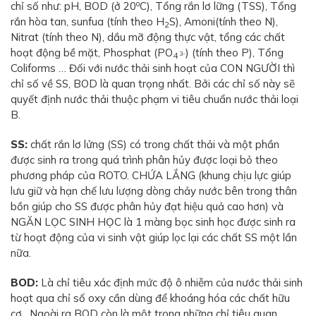
o
chỉ số như: pH, BOD (ở 20
C), Tổng rắn lơ lững (TSS), Tổng
rắn hòa tan, sunfua (tính theo H
S), Amoni(tính theo N),
2
Nitrat (tính theo N), dầu mỡ động thực vật, tổng các chất
hoạt động bề mặt, Phosphat (PO
) (tính theo P), Tổng
3-
4
Coliforms … Đối với nước thải sinh hoạt của CON NGƯỜI thì
chỉ số về SS, BOD là quan trọng nhất. Bởi các chỉ số này sẽ
quyết định nước thải thuộc phạm vi tiêu chuẩn nước thải loại
B.
SS:
chất rắn lơ lửng (SS) có trong chất thải và một phần
được sinh ra trong quá trình phân hủy được loại bỏ theo
phương pháp của ROTO. CHỨA LẮNG (khung chịu lực giúp
lưu giữ và hạn chế lưu lượng dòng chảy nước bên trong thân
bồn giúp cho SS được phân hủy đạt hiệu quả cao hơn) và
NGĂN LỌC SINH HỌC là 1 màng bọc sinh học được sinh ra
từ hoạt động của vi sinh vật giúp lọc lại các chất SS một lần
nữa.
BOD:
Là chỉ tiêu xác định mức độ ô nhiễm của nước thải sinh
hoạt qua chỉ số oxy cần dùng để khoáng hóa các chất hữu
cơ…Ngoài ra BOD còn là một trong những chỉ tiêu quan