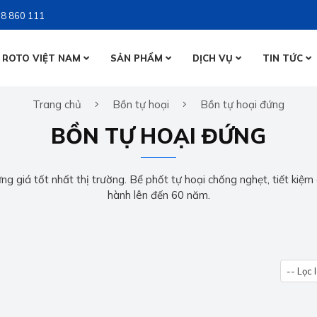
8 860 111
 ROTO VIỆT NAM
SẢN PHẨM
DỊCH VỤ
TIN TỨC
BỒN NƯỚ
Trang chủ
Bồn tự hoại
Bồn tự hoại đứng
BỒN NƯỚ
BỒN TỰ 
BỒN TỰ HOẠI ĐỨNG
BỒN TỰ 
g giá tốt nhất thị trường. Bể phốt tự hoại chống nghẹt, tiết kiệm c
hành lên đến 60 năm.
-- Lọc 