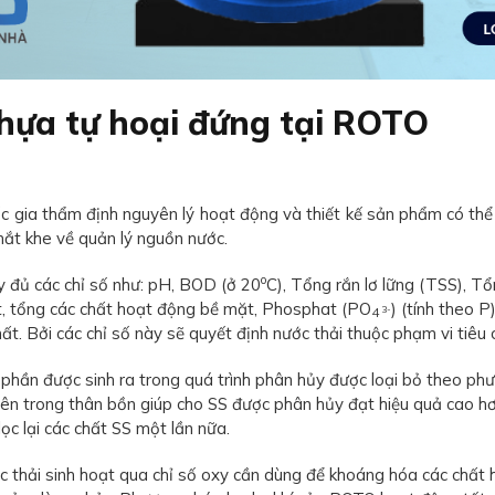
nhựa tự hoại đứng tại ROTO
 gia thẩm định nguyên lý hoạt động và thiết kế sản phẩm có thể
hắt khe về quản lý nguồn nước.
o
y đủ các chỉ số như: pH, BOD (ở 20
C), Tổng rắn lơ lững (TSS), Tổ
ật, tổng các chất hoạt động bề mặt, Phosphat (PO
) (tính theo P
3-
4
. Bởi các chỉ số này sẽ quyết định nước thải thuộc phạm vi tiêu c
ột phần được sinh ra trong quá trình phân hủy được loại bỏ theo
c bên trong thân bồn giúp cho SS được phân hủy đạt hiệu quả ca
lọc lại các chất SS một lần nữa.
c thải sinh hoạt qua chỉ số oxy cần dùng để khoáng hóa các chất