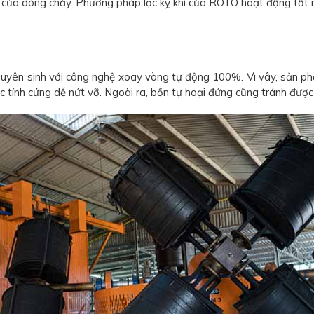
 của dòng chảy. Phương pháp lọc kỵ khí của ROTO hoạt động tốt n
yên sinh với công nghệ xoay vòng tự động 100%. Vì vây, sản ph
c tính cứng dễ nứt vỡ. Ngoài ra, bồn tự hoại đứng cũng tránh đư