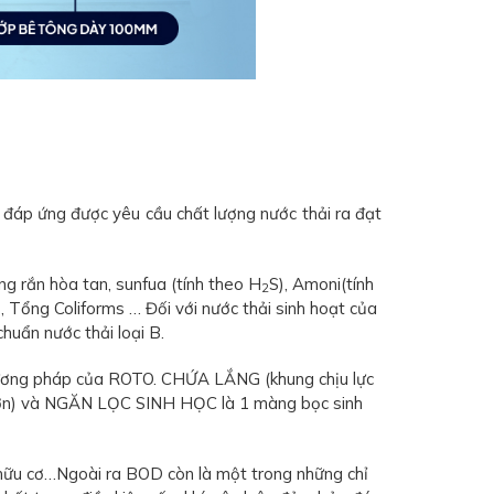
 đáp ứng được yêu cầu chất lượng nước thải ra đạt
ng rắn hòa tan, sunfua (tính theo H
S), Amoni(tính
2
), Tổng Coliforms … Đối với nước thải sinh hoạt của
huẩn nước thải loại B.
 phương pháp của ROTO. CHỨA LẮNG (khung chịu lực
o hơn) và NGĂN LỌC SINH HỌC là 1 màng bọc sinh
 hữu cơ…Ngoài ra BOD còn là một trong những chỉ