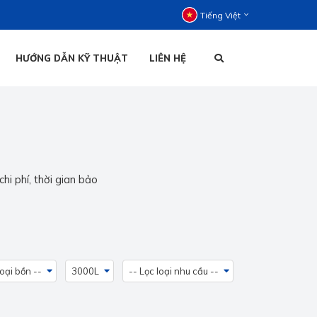
Tiếng Việt
HƯỚNG DẪN KỸ THUẬT
LIÊN HỆ
C ĐỨNG
C NẰM
HOẠI ĐỨNG
TIẾNG VIỆT
HOẠI NẰM
hi phí, thời gian bảo
ENGLISH
loại bồn --
3000L
-- Lọc loại nhu cầu --