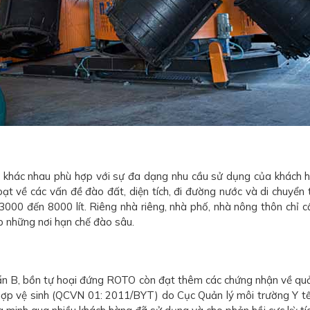
khác nhau phù hợp với sự đa dạng nhu cầu sử dụng của khách hàn
về các vấn đề đào đất, diện tích, đi đường nước và di chuyển tiể
3000 đến 8000 lít. Riêng nhà riêng, nhà phố, nhà nông thôn chỉ cầ
p những nơi hạn chế đào sâu.
uẩn B, bồn tự hoại đứng ROTO còn đạt thêm các chứng nhận về qu
ợp vệ sinh (QCVN 01: 2011/BYT) do Cục Quản lý môi trường Y tế