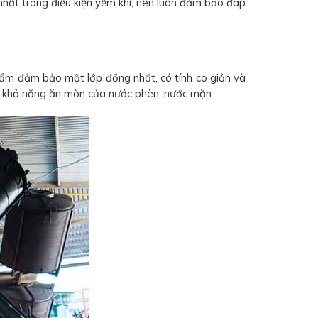
hất trong điều kiện yếm khí, nên luôn đảm bảo đáp
ẩm đảm bảo một lớp đồng nhất, có tính co giản và
ợc khả năng ăn mòn của nước phèn, nước mặn.