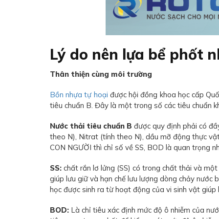
Lý do nên lựa bể phốt 
Thân thiện cùng môi trường
Bồn nhựa tự hoại
được hội đồng khoa học cấp Quốc
tiêu chuẩn B. Đây là một trong số các tiêu chuẩn k
Nước thải tiêu chuẩn B
được quy định phải có đầ
theo N), Nitrat (tính theo N), dầu mỡ động thực v
CON NGƯỜI thì chỉ số về SS, BOD là quan trọng nhất
SS:
chất rắn lơ lửng (SS) có trong chất thải và m
giúp lưu giữ và hạn chế lưu lượng dòng chảy nướ
học được sinh ra từ hoạt động của vi sinh vật giúp 
BOD:
Là chỉ tiêu xác định mức độ ô nhiễm của nướ