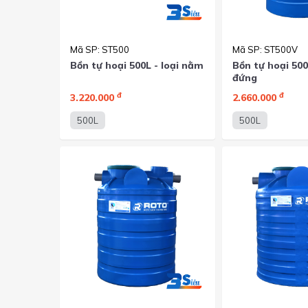
Mã SP: ST500
Mã SP: ST500V
Bồn tự hoại 500L - loại nằm
Bồn tự hoại 500L
đứng
đ
đ
3.220.000
2.660.000
500L
500L