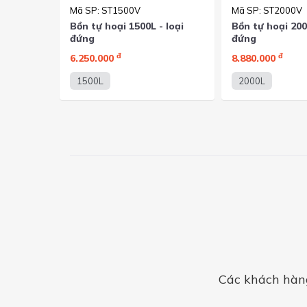
Mã SP: ST1500V
Mã SP: ST2000V
Bồn tự hoại 1500L - loại
Bồn tự hoại 200
đứng
đứng
đ
đ
6.250.000
8.880.000
1500L
2000L
Các khách hàng