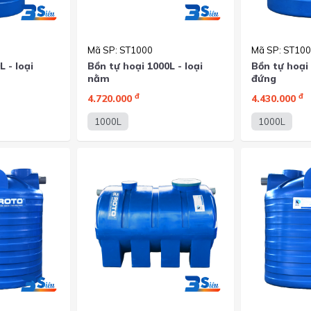
Mã SP: ST1000
Mã SP: ST10
 - loại
Bồn tự hoại 1000L - loại
Bồn tự hoại 
nằm
đứng
đ
đ
4.720.000
4.430.000
1000L
1000L