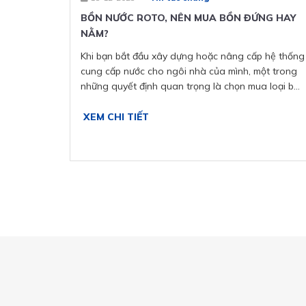
BỒN NƯỚC ROTO, NÊN MUA BỒN ĐỨNG HAY
NẰM?
Khi bạn bắt đầu xây dựng hoặc nâng cấp hệ thống
cung cấp nước cho ngôi nhà của mình, một trong
những quyết định quan trọng là chọn mua loại bồn
nước phù hợp. Bồn nước ROTO không chỉ mang lại
hiệu suất cao mà còn đem đến sự đa dạng về kiểu
XEM CHI TIẾT
dáng và tính năng, trong đó, bồn nước đứng và
bồn nước nằm là hai lựa chọn phổ biến. Dưới đây là
một số điểm bạn cần xem xét để giúp bạn quyết
định chọn loại bồn nào phù hợp với nhu cầu của
gia đình bạn.