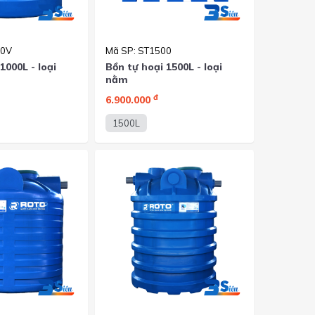
00V
Mã SP: ST1500
1000L - loại
Bồn tự hoại 1500L - loại
nằm
đ
6.900.000
1500L