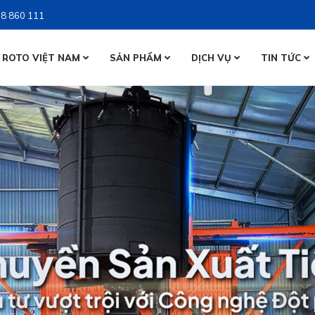
8 860 111
 ROTO VIỆT NAM
SẢN PHẨM
DỊCH VỤ
TIN TỨC
BỒN NƯỚ
BỒN NƯỚ
BỒN TỰ 
BỒN TỰ 