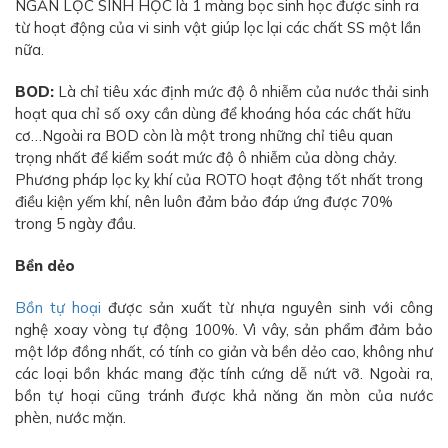
NGĂN LỌC SINH HỌC là 1 màng bọc sinh học được sinh ra
từ hoạt động của vi sinh vật giúp lọc lại các chất SS một lần
nữa.
BOD:
Là chỉ tiêu xác định mức độ ô nhiễm của nước thải sinh
hoạt qua chỉ số oxy cần dùng để khoáng hóa các chất hữu
cơ…Ngoài ra BOD còn là một trong những chỉ tiêu quan
trọng nhất để kiểm soát mức độ ô nhiễm của dòng chảy.
Phương pháp lọc kỵ khí của ROTO hoạt động tốt nhất trong
điều kiện yếm khí, nên luôn đảm bảo đáp ứng được 70%
trong 5 ngày đầu.
Bền dẻo
Bồn tự hoại
được sản xuất từ nhựa nguyên sinh với công
nghệ xoay vòng tự động 100%. Vì vây, sản phẩm đảm bảo
một lớp đồng nhất, có tính co giản và bền dẻo cao, không như
các loại bồn khác mang đặc tính cứng dễ nứt vỡ. Ngoài ra,
bồn tự hoại cũng tránh được khả năng ăn mòn của nước
phèn, nước mặn.