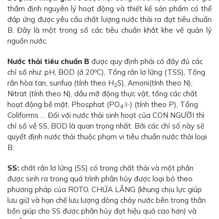
thẩm định nguyên lý hoạt động và thiết kế sản phẩm có thể
đáp ứng được yêu cầu chất lượng nước thải ra đạt tiêu chuẩn
B. Đây là một trong số các tiêu chuẩn khắt khe về quản lý
nguồn nước.
Nước thải tiêu chuẩn B
được quy định phải có đầy đủ các
o
chỉ số như: pH, BOD (ở 20
C), Tổng rắn lơ lững (TSS), Tổng
rắn hòa tan, sunfua (tính theo H
S), Amoni(tính theo N),
2
Nitrat (tính theo N), dầu mỡ động thực vật, tổng các chất
hoạt động bề mặt, Phosphat (PO
) (tính theo P), Tổng
3-
4
Coliforms … Đối với nước thải sinh hoạt của CON NGƯỜI thì
chỉ số về SS, BOD là quan trọng nhất. Bởi các chỉ số này sẽ
quyết định nước thải thuộc phạm vi tiêu chuẩn nước thải loại
B.
SS:
chất rắn lơ lửng (SS) có trong chất thải và một phần
được sinh ra trong quá trình phân hủy được loại bỏ theo
phương pháp của ROTO. CHỨA LẮNG (khung chịu lực giúp
lưu giữ và hạn chế lưu lượng dòng chảy nước bên trong thân
bồn giúp cho SS được phân hủy đạt hiệu quả cao hơn) và