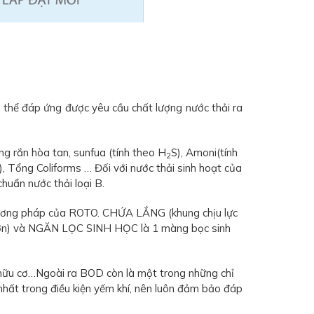
 thể đáp ứng được yêu cầu chất lượng nước thải ra
ng rắn hòa tan, sunfua (tính theo H
S), Amoni(tính
2
P), Tổng Coliforms … Đối với nước thải sinh hoạt của
huẩn nước thải loại B.
 phương pháp của ROTO. CHỨA LẮNG (khung chịu lực
o hơn) và NGĂN LỌC SINH HỌC là 1 màng bọc sinh
 hữu cơ…Ngoài ra BOD còn là một trong những chỉ
hất trong điều kiện yếm khí, nên luôn đảm bảo đáp