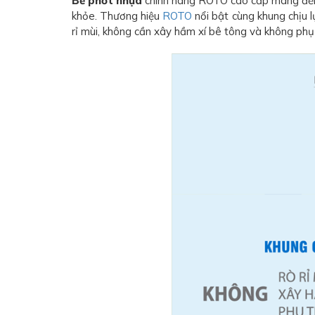
Bể phốt nhựa
chính hãng ROTO cao cấp mang đến sự
khỏe. Thương hiệu
ROTO
nổi bật cùng khung chịu 
rỉ mùi, không cần xây hầm xí bê tông và không phụ t