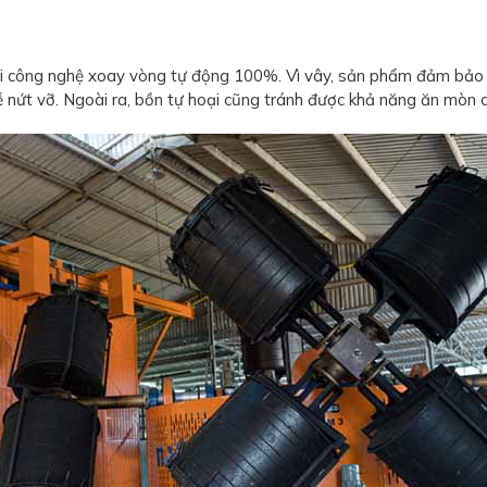
i công nghệ xoay vòng tự động 100%. Vì vây, sản phẩm đảm bảo mộ
ễ nứt vỡ. Ngoài ra, bồn tự hoại cũng tránh được khả năng ăn mòn