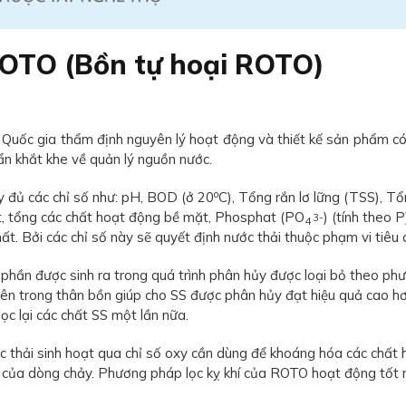
 ROTO (Bồn tự hoại ROTO)
Quốc gia thẩm định nguyên lý hoạt động và thiết kế sản phẩm có
ẩn khắt khe về quản lý nguồn nước.
o
y đủ các chỉ số như: pH, BOD (ở 20
C), Tổng rắn lơ lững (TSS), Tổ
ật, tổng các chất hoạt động bề mặt, Phosphat (PO
) (tính theo 
3-
4
. Bởi các chỉ số này sẽ quyết định nước thải thuộc phạm vi tiêu c
ột phần được sinh ra trong quá trình phân hủy được loại bỏ theo
c bên trong thân bồn giúp cho SS được phân hủy đạt hiệu quả ca
lọc lại các chất SS một lần nữa.
c thải sinh hoạt qua chỉ số oxy cần dùng để khoáng hóa các chất
 của dòng chảy. Phương pháp lọc kỵ khí của ROTO hoạt động tốt n