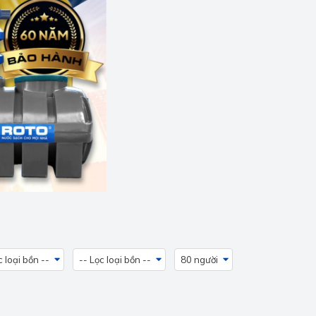
c loại bồn --
-- Lọc loại bồn --
80 người