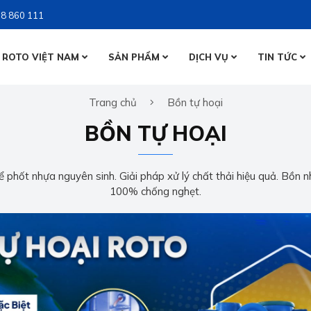
8 860 111
 ROTO VIỆT NAM
SẢN PHẨM
DỊCH VỤ
TIN TỨC
BỒN NƯỚ
Trang chủ
Bồn tự hoại
BỒN NƯỚ
BỒN TỰ 
BỒN TỰ HOẠI
BỒN TỰ 
 phốt nhựa nguyên sinh. Giải pháp xử lý chất thải hiệu quả. Bồn n
100% chống nghẹt.