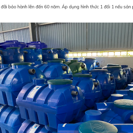
đãi bảo hành lên đến 60 năm. Áp dụng hình thức 1 đổi 1 nếu sản p