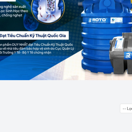
-- Lọ