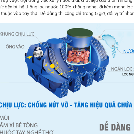
 vượt trội trong việc xử lý nước thải, chất liệu cấu thành không 
lực bền bỉ, hệ thống lọc ngược 100% chống nghẹt đi kèm màng lọ
huộc vào tay thợ. Dễ dàng thi công chỉ trong 5 giờ, đổi vị trí nha