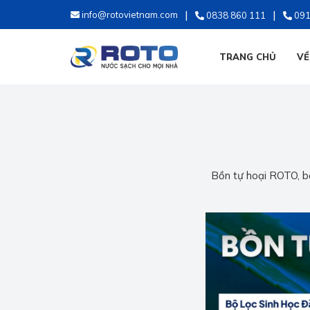
info@rotovietnam.com
0838 860 111
091
TRANG CHỦ
VỀ
Bồn tự hoại ROTO, bể