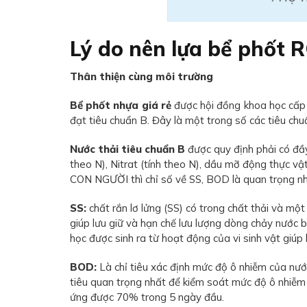
Lý do nên lựa bể phốt
Thân thiện cùng môi trường
Bể phốt nhựa giá rẻ
được hội đồng khoa học cấp 
đạt tiêu chuẩn B. Đây là một trong số các tiêu chu
Nước thải tiêu chuẩn B
được quy định phải có đầ
theo N), Nitrat (tính theo N), dầu mỡ động thực v
CON NGƯỜI thì chỉ số về SS, BOD là quan trọng nhất
SS:
chất rắn lơ lửng (SS) có trong chất thải và m
giúp lưu giữ và hạn chế lưu lượng dòng chảy nướ
học được sinh ra từ hoạt động của vi sinh vật giúp 
BOD:
Là chỉ tiêu xác định mức độ ô nhiễm của nướ
tiêu quan trọng nhất để kiểm soát mức độ ô nhiễm
ứng được 70% trong 5 ngày đầu.