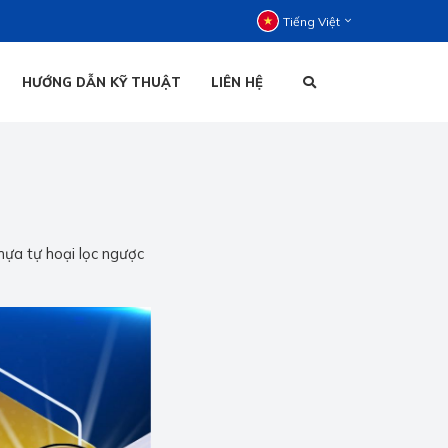
Tiếng Việt
HƯỚNG DẪN KỸ THUẬT
LIÊN HỆ
C ĐỨNG
C NẰM
HOẠI ĐỨNG
TIẾNG VIỆT
HOẠI NẰM
hựa tự hoại lọc ngược
ENGLISH