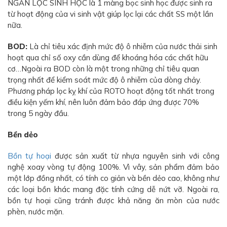
NGĂN LỌC SINH HỌC là 1 màng bọc sinh học được sinh ra
từ hoạt động của vi sinh vật giúp lọc lại các chất SS một lần
nữa.
BOD:
Là chỉ tiêu xác định mức độ ô nhiễm của nước thải sinh
hoạt qua chỉ số oxy cần dùng để khoáng hóa các chất hữu
cơ…Ngoài ra BOD còn là một trong những chỉ tiêu quan
trọng nhất để kiểm soát mức độ ô nhiễm của dòng chảy.
Phương pháp lọc kỵ khí của ROTO hoạt động tốt nhất trong
điều kiện yếm khí, nên luôn đảm bảo đáp ứng được 70%
trong 5 ngày đầu.
Bền dẻo
Bồn tự hoại
được sản xuất từ nhựa nguyên sinh với công
nghệ xoay vòng tự động 100%. Vì vây, sản phẩm đảm bảo
một lớp đồng nhất, có tính co giản và bền dẻo cao, không như
các loại bồn khác mang đặc tính cứng dễ nứt vỡ. Ngoài ra,
bồn tự hoại cũng tránh được khả năng ăn mòn của nước
phèn, nước mặn.