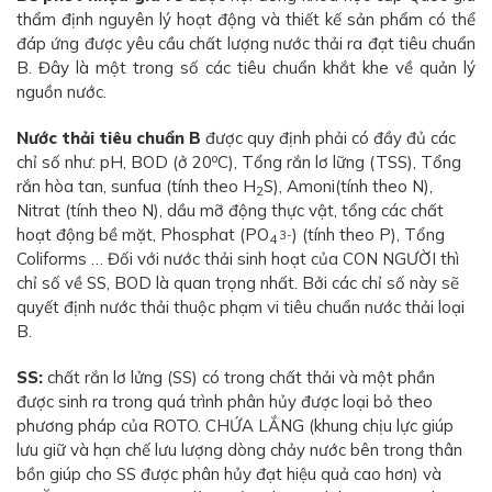
thẩm định nguyên lý hoạt động và thiết kế sản phẩm có thể
đáp ứng được yêu cầu chất lượng nước thải ra đạt tiêu chuẩn
B. Đây là một trong số các tiêu chuẩn khắt khe về quản lý
nguồn nước.
Nước thải tiêu chuẩn B
được quy định phải có đầy đủ các
o
chỉ số như: pH, BOD (ở 20
C), Tổng rắn lơ lững (TSS), Tổng
rắn hòa tan, sunfua (tính theo H
S), Amoni(tính theo N),
2
Nitrat (tính theo N), dầu mỡ động thực vật, tổng các chất
hoạt động bề mặt, Phosphat (PO
) (tính theo P), Tổng
3-
4
Coliforms … Đối với nước thải sinh hoạt của CON NGƯỜI thì
chỉ số về SS, BOD là quan trọng nhất. Bởi các chỉ số này sẽ
quyết định nước thải thuộc phạm vi tiêu chuẩn nước thải loại
B.
SS:
chất rắn lơ lửng (SS) có trong chất thải và một phần
được sinh ra trong quá trình phân hủy được loại bỏ theo
phương pháp của ROTO. CHỨA LẮNG (khung chịu lực giúp
lưu giữ và hạn chế lưu lượng dòng chảy nước bên trong thân
bồn giúp cho SS được phân hủy đạt hiệu quả cao hơn) và