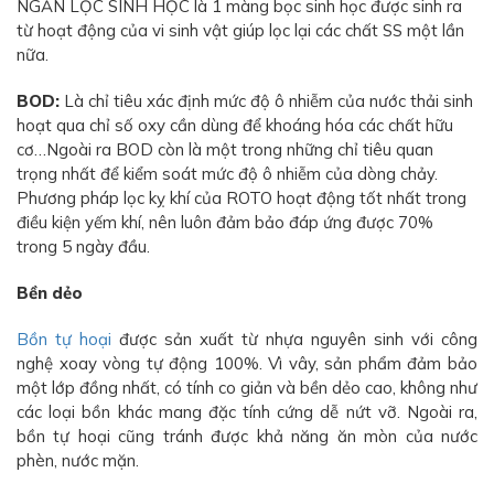
NGĂN LỌC SINH HỌC là 1 màng bọc sinh học được sinh ra
từ hoạt động của vi sinh vật giúp lọc lại các chất SS một lần
nữa.
BOD:
Là chỉ tiêu xác định mức độ ô nhiễm của nước thải sinh
hoạt qua chỉ số oxy cần dùng để khoáng hóa các chất hữu
cơ…Ngoài ra BOD còn là một trong những chỉ tiêu quan
trọng nhất để kiểm soát mức độ ô nhiễm của dòng chảy.
Phương pháp lọc kỵ khí của ROTO hoạt động tốt nhất trong
điều kiện yếm khí, nên luôn đảm bảo đáp ứng được 70%
trong 5 ngày đầu.
Bền dẻo
Bồn tự hoại
được sản xuất từ nhựa nguyên sinh với công
nghệ xoay vòng tự động 100%. Vì vây, sản phẩm đảm bảo
một lớp đồng nhất, có tính co giản và bền dẻo cao, không như
các loại bồn khác mang đặc tính cứng dễ nứt vỡ. Ngoài ra,
bồn tự hoại cũng tránh được khả năng ăn mòn của nước
phèn, nước mặn.