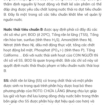
thẩm định nguyên lý hoạt động và thiết kế sản phẩm có thể
đáp ứng được yêu cầu chất lượng nước thải ra đạt tiêu chuẩn
B. Đây là một trong số các tiêu chuẩn khắt khe về quản lý
nguồn nước.
Nước thải tiêu chuẩn B
được quy định phải có đầy đủ các
o
chỉ số như: pH, BOD (ở 20
C), Tổng rắn lơ lững (TSS), Tổng
rắn hòa tan, sunfua (tính theo H
S), Amoni(tính theo N),
2
Nitrat (tính theo N), dầu mỡ động thực vật, tổng các chất
hoạt động bề mặt, Phosphat (PO
) (tính theo P), Tổng
3-
4
Coliforms … Đối với nước thải sinh hoạt của CON NGƯỜI thì
chỉ số về SS, BOD là quan trọng nhất. Bởi các chỉ số này sẽ
quyết định nước thải thuộc phạm vi tiêu chuẩn nước thải loại
B.
SS:
chất rắn lơ lửng (SS) có trong chất thải và một phần
được sinh ra trong quá trình phân hủy được loại bỏ theo
phương pháp của ROTO. CHỨA LẮNG (khung chịu lực giúp
lưu giữ và hạn chế lưu lượng dòng chảy nước bên trong thân
bồn giúp cho SS được phân hủy đạt hiệu quả cao hơn) và