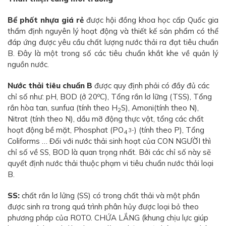
Bể phốt nhựa giá rẻ
được hội đồng khoa học cấp Quốc gia
thẩm định nguyên lý hoạt động và thiết kế sản phẩm có thể
đáp ứng được yêu cầu chất lượng nước thải ra đạt tiêu chuẩn
B. Đây là một trong số các tiêu chuẩn khắt khe về quản lý
nguồn nước.
Nước thải tiêu chuẩn B
được quy định phải có đầy đủ các
o
chỉ số như: pH, BOD (ở 20
C), Tổng rắn lơ lững (TSS), Tổng
rắn hòa tan, sunfua (tính theo H
S), Amoni(tính theo N),
2
Nitrat (tính theo N), dầu mỡ động thực vật, tổng các chất
hoạt động bề mặt, Phosphat (PO
) (tính theo P), Tổng
3-
4
Coliforms … Đối với nước thải sinh hoạt của CON NGƯỜI thì
chỉ số về SS, BOD là quan trọng nhất. Bởi các chỉ số này sẽ
quyết định nước thải thuộc phạm vi tiêu chuẩn nước thải loại
B.
SS:
chất rắn lơ lửng (SS) có trong chất thải và một phần
được sinh ra trong quá trình phân hủy được loại bỏ theo
phương pháp của ROTO. CHỨA LẮNG (khung chịu lực giúp