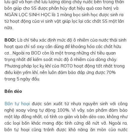
lưu giữ và hạn chế lưu lượng dòng chảy nước bên trong thân
bồn giúp cho SS được phân hủy đạt hiệu quả cao hơn) và
NGĂN LỌC SINH HỌC là 1 màng bọc sinh học được sinh ra
từ hoạt động của vi sinh vật giúp lọc lại các chất SS một lần
nữa.
BOD:
Là chỉ tiêu xác định mức độ ô nhiễm của nước thải sinh
hoạt qua chỉ số oxy cần dùng để khoáng hóa các chất hữu
cơ…Ngoài ra BOD còn là một trong những chỉ tiêu quan
trọng nhất để kiểm soát mức độ ô nhiễm của dòng chảy.
Phương pháp lọc kỵ khí của ROTO hoạt động tốt nhất trong
điều kiện yếm khí, nên luôn đảm bảo đáp ứng được 70%
trong 5 ngày đầu.
Bền dẻo
Bồn tự hoại
được sản xuất từ nhựa nguyên sinh với công
nghệ xoay vòng tự động 100%. Vì vây, sản phẩm đảm bảo
một lớp đồng nhất, có tính co giản và bền dẻo cao, không như
các loại bồn khác mang đặc tính cứng dễ nứt vỡ. Ngoài ra,
bồn tự hoại cũng tránh được khả năng ăn mòn của nước