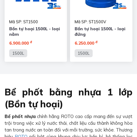
Mã SP: ST1500
Mã SP: ST1500V
Bồn tự hoại 1500L - loại
Bồn tự hoại 1500L - loại
nằm
đứng
đ
đ
6.900.000
6.250.000
1500L
1500L
Bể phốt bằng nhựa 1 lớp
(Bồn tự hoại)
Bể phốt nhựa
chính hãng ROTO cao cấp mang đến sự vượt
trội trong việc xử lý nước thải, chất liệu cấu thành không hòa
tan trong nước an toàn đối với môi trường, sức khỏe. Thương
hiệu
ROTO
nổi bật cùng khung chịu lực bền bỉ, hệ thống lọc