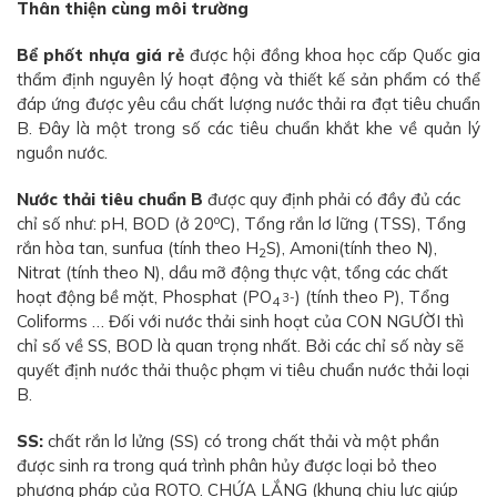
Thân thiện cùng môi trường
Bể phốt nhựa giá rẻ
được hội đồng khoa học cấp Quốc gia
thẩm định nguyên lý hoạt động và thiết kế sản phẩm có thể
đáp ứng được yêu cầu chất lượng nước thải ra đạt tiêu chuẩn
B. Đây là một trong số các tiêu chuẩn khắt khe về quản lý
nguồn nước.
Nước thải tiêu chuẩn B
được quy định phải có đầy đủ các
o
chỉ số như: pH, BOD (ở 20
C), Tổng rắn lơ lững (TSS), Tổng
rắn hòa tan, sunfua (tính theo H
S), Amoni(tính theo N),
2
Nitrat (tính theo N), dầu mỡ động thực vật, tổng các chất
hoạt động bề mặt, Phosphat (PO
) (tính theo P), Tổng
3-
4
Coliforms … Đối với nước thải sinh hoạt của CON NGƯỜI thì
chỉ số về SS, BOD là quan trọng nhất. Bởi các chỉ số này sẽ
quyết định nước thải thuộc phạm vi tiêu chuẩn nước thải loại
B.
SS:
chất rắn lơ lửng (SS) có trong chất thải và một phần
được sinh ra trong quá trình phân hủy được loại bỏ theo
phương pháp của ROTO. CHỨA LẮNG (khung chịu lực giúp