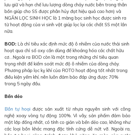
lưu giữ và hạn chế lưu lượng dòng chảy nước bên trong thân
bồn giúp cho SS được phân hủy đạt hiệu quả cao hơn) và
NGĂN LỌC SINH HỌC là 1 màng bọc sinh học được sinh ra
từ hoạt động của vi sinh vật giúp lọc lại các chất SS một lần
nữa.
BOD:
Là chỉ tiêu xác định mức độ ô nhiễm của nước thải sinh
hoạt qua chỉ số oxy cần dùng để khoáng hóa các chất hữu
cơ…Ngoài ra BOD còn là một trong những chỉ tiêu quan
trọng nhất để kiểm soát mức độ ô nhiễm của dòng chảy.
Phương pháp lọc kỵ khí của ROTO hoạt động tốt nhất trong
điều kiện yếm khí, nên luôn đảm bảo đáp ứng được 70%
trong 5 ngày đầu.
Bền dẻo
Bồn tự hoại
được sản xuất từ nhựa nguyên sinh với công
nghệ xoay vòng tự động 100%. Vì vây, sản phẩm đảm bảo
một lớp đồng nhất, có tính co giản và bền dẻo cao, không như
các loại bồn khác mang đặc tính cứng dễ nứt vỡ. Ngoài ra,