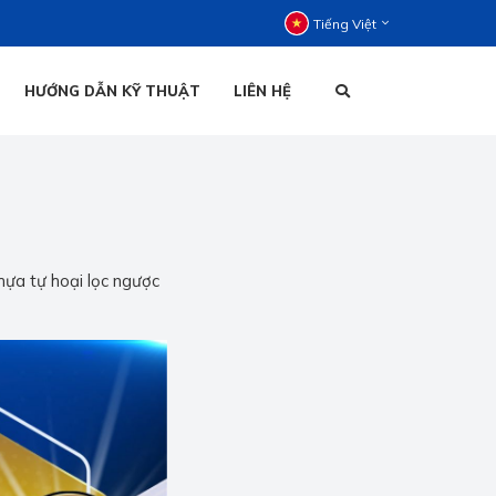
Tiếng Việt
HƯỚNG DẪN KỸ THUẬT
LIÊN HỆ
C ĐỨNG
C NẰM
HOẠI ĐỨNG
TIẾNG VIỆT
HOẠI NẰM
hựa tự hoại lọc ngược
ENGLISH