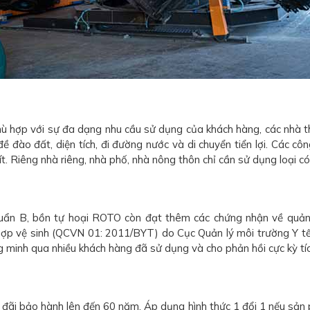
hù hợp với sự đa dạng nhu cầu sử dụng của khách hàng, các nhà th
đào đất, diện tích, đi đường nước và di chuyển tiển lợi. Các côn
t. Riêng nhà riêng, nhà phố, nhà nông thôn chỉ cần sử dụng loại có
huẩn B, bồn tự hoại ROTO còn đạt thêm các chứng nhận về quả
ợp vệ sinh (QCVN 01: 2011/BYT) do Cục Quản lý môi trường Y tế
inh qua nhiều khách hàng đã sử dụng và cho phản hồi cực kỳ tíc
đãi bảo hành lên đến 60 năm. Áp dụng hình thức 1 đổi 1 nếu sản p