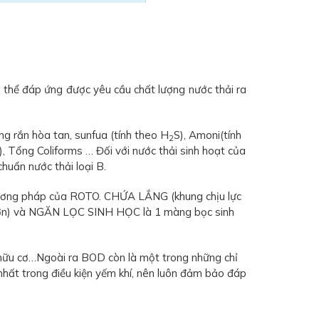
 thể đáp ứng được yêu cầu chất lượng nước thải ra
ng rắn hòa tan, sunfua (tính theo H
S), Amoni(tính
2
P), Tổng Coliforms … Đối với nước thải sinh hoạt của
huẩn nước thải loại B.
 phương pháp của ROTO. CHỨA LẮNG (khung chịu lực
o hơn) và NGĂN LỌC SINH HỌC là 1 màng bọc sinh
 hữu cơ…Ngoài ra BOD còn là một trong những chỉ
hất trong điều kiện yếm khí, nên luôn đảm bảo đáp