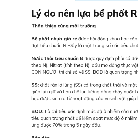
Lý do nên lựa bể phốt
Thân thiện cùng môi trường
Bể phốt nhựa giá rẻ
được hội đồng khoa học cấp 
đạt tiêu chuẩn B. Đây là một trong số các tiêu chu
Nước thải tiêu chuẩn B
được quy định phải có đầ
theo N), Nitrat (tính theo N), dầu mỡ động thực v
CON NGƯỜI thì chỉ số về SS, BOD là quan trọng nhất
SS:
chất rắn lơ lửng (SS) có trong chất thải và m
giúp lưu giữ và hạn chế lưu lượng dòng chảy nướ
học được sinh ra từ hoạt động của vi sinh vật giúp 
BOD:
Là chỉ tiêu xác định mức độ ô nhiễm của nướ
tiêu quan trọng nhất để kiểm soát mức độ ô nhiễm
ứng được 70% trong 5 ngày đầu.
Bền dẻo