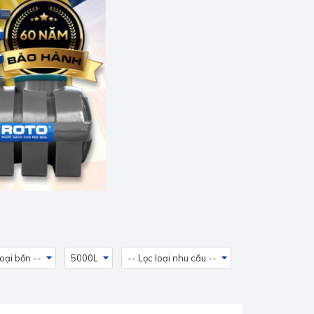
loại bồn --
5000L
-- Lọc loại nhu cầu --