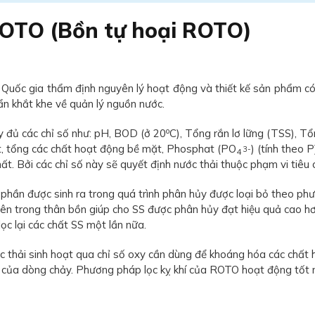
 ROTO (Bồn tự hoại ROTO)
Quốc gia thẩm định nguyên lý hoạt động và thiết kế sản phẩm có
ẩn khắt khe về quản lý nguồn nước.
o
y đủ các chỉ số như: pH, BOD (ở 20
C), Tổng rắn lơ lững (TSS), Tổ
ật, tổng các chất hoạt động bề mặt, Phosphat (PO
) (tính theo 
3-
4
. Bởi các chỉ số này sẽ quyết định nước thải thuộc phạm vi tiêu c
ột phần được sinh ra trong quá trình phân hủy được loại bỏ theo
c bên trong thân bồn giúp cho SS được phân hủy đạt hiệu quả ca
lọc lại các chất SS một lần nữa.
c thải sinh hoạt qua chỉ số oxy cần dùng để khoáng hóa các chất
 của dòng chảy. Phương pháp lọc kỵ khí của ROTO hoạt động tốt n