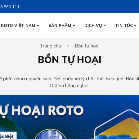
8 860 111
 ROTO VIỆT NAM
SẢN PHẨM
DỊCH VỤ
TIN TỨC
BỒN NƯỚ
Trang chủ
Bồn tự hoại
BỒN NƯỚ
BỒN TỰ 
BỒN TỰ HOẠI
BỒN TỰ 
 phốt nhựa nguyên sinh. Giải pháp xử lý chất thải hiệu quả. Bồn n
100% chống nghẹt.