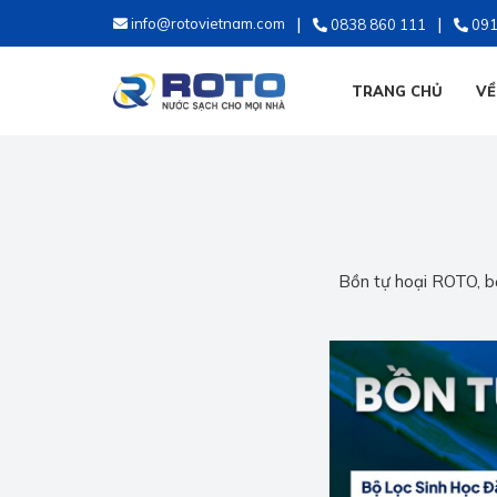
info@rotovietnam.com
0838 860 111
091
TRANG CHỦ
VỀ
Bồn tự hoại ROTO, bể