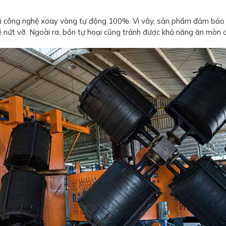
i công nghệ xoay vòng tự động 100%. Vì vây, sản phẩm đảm bảo mộ
ễ nứt vỡ. Ngoài ra, bồn tự hoại cũng tránh được khả năng ăn mòn