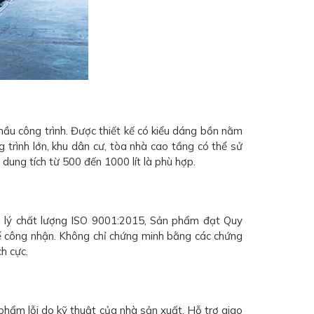
ầu công trình. Được thiết kế có kiểu dáng bồn nằm
g trình lớn, khu dân cư, tòa nhà cao tầng có thể sử
 dung tích từ 500 đến 1000 lít là phù hợp.
n lý chất lượng ISO 9001:2015, Sản phẩm đạt Quy
 công nhận. Không chỉ chứng minh bằng các chứng
h cực.
hẩm lỗi do kỹ thuật của nhà sản xuất. Hỗ trợ giao