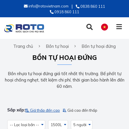
info@rotovietnam.com
0838 860 111
0918 860 111
Trang chủ
Bồn tự hoại
Bồn tự hoại đứng
TIẾNG VIỆT
BỒN TỰ HOẠI ĐỨNG
ENGLISH
Bồn nhựa tự hoại đứng giá tốt nhất thị trường. Bể phốt tự
hoại chống nghẹt, tiết kiệm chi phí, thời gian bảo hành lên đến
60 năm.
Sắp xếp:
Giá thấp đến cao
Giá cao đến thấp
-- Lọc loại bồn --
1500L
5 người