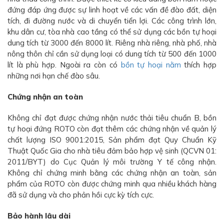
đứng đáp ứng được sự linh hoạt về các vấn đề đào đất, diện
tích, đi đường nước và di chuyển tiển lợi. Các công trình lớn,
khu dân cư, tòa nhà cao tầng có thể sử dụng các bồn tự hoại
dung tích từ 3000 đến 8000 lít. Riêng nhà riêng, nhà phố, nhà
nông thôn chỉ cần sử dụng loại có dung tích từ 500 đến 1000
lít là phù hợp. Ngoài ra còn có
bồn tự hoại nằm
thích hợp
những nơi hạn chế đào sâu.
Chứng nhận an toàn
Không chỉ đạt được chứng nhận nước thải tiêu chuẩn B, bồn
tự hoại đứng ROTO còn đạt thêm các chứng nhận về quản lý
chất lượng ISO 9001:2015, Sản phẩm đạt Quy Chuẩn Kỹ
Thuật Quốc Gia cho nhà tiêu đảm bảo hợp vệ sinh (QCVN 01:
2011/BYT) do Cục Quản lý môi trường Y tế công nhận.
Không chỉ chứng minh bằng các chứng nhận an toàn, sản
phẩm của ROTO còn được chứng minh qua nhiều khách hàng
đã sử dụng và cho phản hồi cực kỳ tích cực.
Bảo hành lâu dài