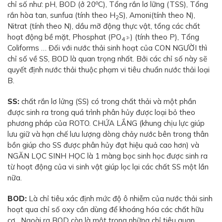
o
chỉ số như: pH, BOD (ở 20
C), Tổng rắn lơ lững (TSS), Tổng
rắn hòa tan, sunfua (tính theo H
S), Amoni(tính theo N),
2
Nitrat (tính theo N), dầu mỡ động thực vật, tổng các chất
hoạt động bề mặt, Phosphat (PO
) (tính theo P), Tổng
3-
4
Coliforms … Đối với nước thải sinh hoạt của CON NGƯỜI thì
chỉ số về SS, BOD là quan trọng nhất. Bởi các chỉ số này sẽ
quyết định nước thải thuộc phạm vi tiêu chuẩn nước thải loại
B.
SS:
chất rắn lơ lửng (SS) có trong chất thải và một phần
được sinh ra trong quá trình phân hủy được loại bỏ theo
phương pháp của ROTO. CHỨA LẮNG (khung chịu lực giúp
lưu giữ và hạn chế lưu lượng dòng chảy nước bên trong thân
bồn giúp cho SS được phân hủy đạt hiệu quả cao hơn) và
NGĂN LỌC SINH HỌC là 1 màng bọc sinh học được sinh ra
từ hoạt động của vi sinh vật giúp lọc lại các chất SS một lần
nữa.
BOD:
Là chỉ tiêu xác định mức độ ô nhiễm của nước thải sinh
hoạt qua chỉ số oxy cần dùng để khoáng hóa các chất hữu
cơ…Ngoài ra BOD còn là một trong những chỉ tiêu quan