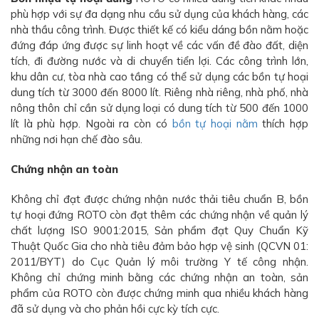
phù hợp với sự đa dạng nhu cầu sử dụng của khách hàng, các
nhà thầu công trình. Được thiết kế có kiểu dáng bồn nằm hoặc
đứng đáp ứng được sự linh hoạt về các vấn đề đào đất, diện
tích, đi đường nước và di chuyển tiển lợi. Các công trình lớn,
khu dân cư, tòa nhà cao tầng có thể sử dụng các bồn tự hoại
dung tích từ 3000 đến 8000 lít. Riêng nhà riêng, nhà phố, nhà
nông thôn chỉ cần sử dụng loại có dung tích từ 500 đến 1000
lít là phù hợp. Ngoài ra còn có
bồn tự hoại nằm
thích hợp
những nơi hạn chế đào sâu.
Chứng nhận an toàn
Không chỉ đạt được chứng nhận nước thải tiêu chuẩn B, bồn
tự hoại đứng ROTO còn đạt thêm các chứng nhận về quản lý
chất lượng ISO 9001:2015, Sản phẩm đạt Quy Chuẩn Kỹ
Thuật Quốc Gia cho nhà tiêu đảm bảo hợp vệ sinh (QCVN 01:
2011/BYT) do Cục Quản lý môi trường Y tế công nhận.
Không chỉ chứng minh bằng các chứng nhận an toàn, sản
phẩm của ROTO còn được chứng minh qua nhiều khách hàng
đã sử dụng và cho phản hồi cực kỳ tích cực.