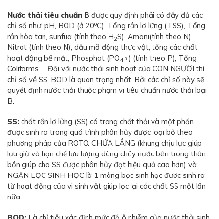
Nước thải tiêu chuẩn B
được quy định phải có đầy đủ các
o
chỉ số như: pH, BOD (ở 20
C), Tổng rắn lơ lững (TSS), Tổng
rắn hòa tan, sunfua (tính theo H
S), Amoni(tính theo N),
2
Nitrat (tính theo N), dầu mỡ động thực vật, tổng các chất
hoạt động bề mặt, Phosphat (PO
) (tính theo P), Tổng
3-
4
Coliforms … Đối với nước thải sinh hoạt của CON NGƯỜI thì
chỉ số về SS, BOD là quan trọng nhất. Bởi các chỉ số này sẽ
quyết định nước thải thuộc phạm vi tiêu chuẩn nước thải loại
B.
SS:
chất rắn lơ lửng (SS) có trong chất thải và một phần
được sinh ra trong quá trình phân hủy được loại bỏ theo
phương pháp của ROTO. CHỨA LẮNG (khung chịu lực giúp
lưu giữ và hạn chế lưu lượng dòng chảy nước bên trong thân
bồn giúp cho SS được phân hủy đạt hiệu quả cao hơn) và
NGĂN LỌC SINH HỌC là 1 màng bọc sinh học được sinh ra
từ hoạt động của vi sinh vật giúp lọc lại các chất SS một lần
nữa.
BOD:
Là chỉ tiêu xác định mức độ ô nhiễm của nước thải sinh