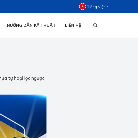
Tiếng Việt
HƯỚNG DẪN KỸ THUẬT
LIÊN HỆ
C ĐỨNG
C NẰM
HOẠI ĐỨNG
TIẾNG VIỆT
HOẠI NẰM
hựa tự hoại lọc ngược
ENGLISH