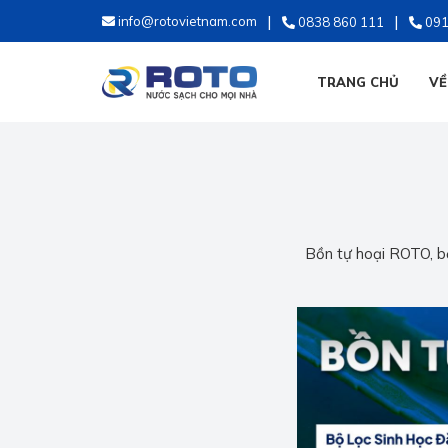
info@rotovietnam.com
0838 860 111
091
TRANG CHỦ
VỀ
Bồn tự hoại ROTO, bể