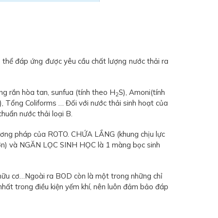
 thể đáp ứng được yêu cầu chất lượng nước thải ra
ng rắn hòa tan, sunfua (tính theo H
S), Amoni(tính
2
P), Tổng Coliforms … Đối với nước thải sinh hoạt của
huẩn nước thải loại B.
 phương pháp của ROTO. CHỨA LẮNG (khung chịu lực
o hơn) và NGĂN LỌC SINH HỌC là 1 màng bọc sinh
 hữu cơ…Ngoài ra BOD còn là một trong những chỉ
hất trong điều kiện yếm khí, nên luôn đảm bảo đáp