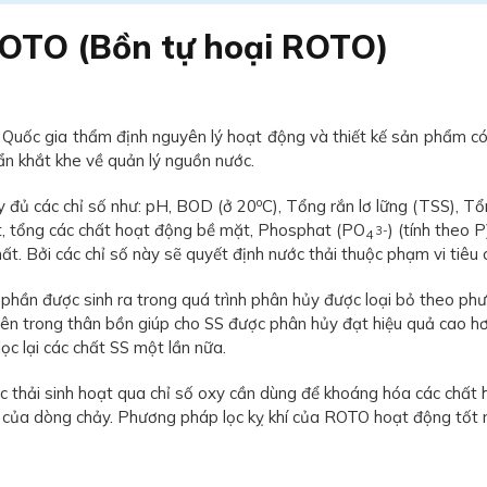
 ROTO (Bồn tự hoại ROTO)
Quốc gia thẩm định nguyên lý hoạt động và thiết kế sản phẩm có
ẩn khắt khe về quản lý nguồn nước.
o
y đủ các chỉ số như: pH, BOD (ở 20
C), Tổng rắn lơ lững (TSS), Tổ
ật, tổng các chất hoạt động bề mặt, Phosphat (PO
) (tính theo 
3-
4
. Bởi các chỉ số này sẽ quyết định nước thải thuộc phạm vi tiêu c
ột phần được sinh ra trong quá trình phân hủy được loại bỏ theo
c bên trong thân bồn giúp cho SS được phân hủy đạt hiệu quả ca
lọc lại các chất SS một lần nữa.
c thải sinh hoạt qua chỉ số oxy cần dùng để khoáng hóa các chất
 của dòng chảy. Phương pháp lọc kỵ khí của ROTO hoạt động tốt n