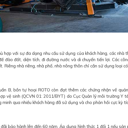
hù hợp với sự đa dạng nhu cầu sử dụng của khách hàng, các nhà th
đào đất, diện tích, đi đường nước và di chuyển tiển lợi. Các côn
t. Riêng nhà riêng, nhà phố, nhà nông thôn chỉ cần sử dụng loại có
huẩn B, bồn tự hoại ROTO còn đạt thêm các chứng nhận về quả
ợp vệ sinh (QCVN 01: 2011/BYT) do Cục Quản lý môi trường Y tế
inh qua nhiều khách hàng đã sử dụng và cho phản hồi cực kỳ tíc
đãi bảo hành lên đến 60 năm. Áp dụng hình thức 1 đổi 1 nếu sản p