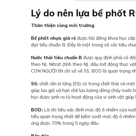
Lý do nên lựa bể phốt
Thân thiện cùng môi trường
Bể phốt nhựa giá rẻ
được hội đồng khoa học cấp 
đạt tiêu chuẩn B. Đây là một trong số các tiêu chu
Nước thải tiêu chuẩn B
được quy định phải có đầ
theo N), Nitrat (tính theo N), dầu mỡ động thực v
CON NGƯỜI thì chỉ số về SS, BOD là quan trọng nhất
SS:
chất rắn lơ lửng (SS) có trong chất thải và m
giúp lưu giữ và hạn chế lưu lượng dòng chảy nướ
học được sinh ra từ hoạt động của vi sinh vật giúp 
BOD:
Là chỉ tiêu xác định mức độ ô nhiễm của nướ
tiêu quan trọng nhất để kiểm soát mức độ ô nhiễm
ứng được 70% trong 5 ngày đầu.
Bền dẻo