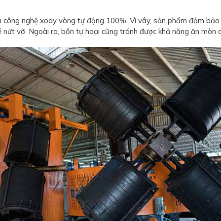
i công nghệ xoay vòng tự động 100%. Vì vây, sản phẩm đảm bảo mộ
ễ nứt vỡ. Ngoài ra, bồn tự hoại cũng tránh được khả năng ăn mòn