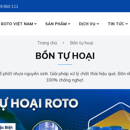
8 860 111
 ROTO VIỆT NAM
SẢN PHẨM
DỊCH VỤ
TIN TỨC
BỒN NƯỚ
Trang chủ
Bồn tự hoại
BỒN NƯỚ
BỒN TỰ 
BỒN TỰ HOẠI
BỒN TỰ 
 phốt nhựa nguyên sinh. Giải pháp xử lý chất thải hiệu quả. Bồn n
100% chống nghẹt.