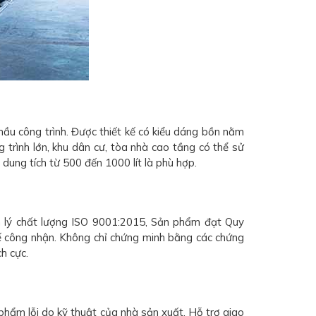
ầu công trình. Được thiết kế có kiểu dáng bồn nằm
g trình lớn, khu dân cư, tòa nhà cao tầng có thể sử
 dung tích từ 500 đến 1000 lít là phù hợp.
n lý chất lượng ISO 9001:2015, Sản phẩm đạt Quy
 công nhận. Không chỉ chứng minh bằng các chứng
h cực.
hẩm lỗi do kỹ thuật của nhà sản xuất. Hỗ trợ giao